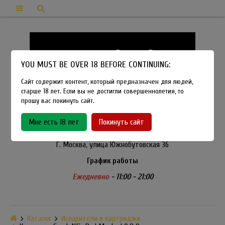
YOU MUST BE OVER 18 BEFORE CONTINUING:
Сайт содержит контент, который предназначен для людей,
старше 18 лет. Если вы не достигли совершеннолетия, то
прошу вас покинуть сайт.
8-915-450-21-92
Мне есть 18 лет
Покинуть сайт
Розничный магазин Method Vapeshop
Г. Москва, улица Южнобутовская 36
График работы
Ежедневно
- 11:00 - 21:00
Каталог
Испарители и картриджи