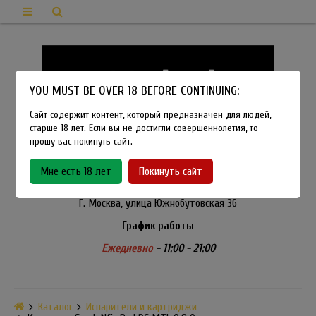
YOU MUST BE OVER 18 BEFORE CONTINUING:
Сайт содержит контент, который предназначен для людей,
старше 18 лет. Если вы не достигли совершеннолетия, то
прошу вас покинуть сайт.
8-915-450-21-92
Мне есть 18 лет
Покинуть сайт
Розничный магазин Method Vapeshop
Г. Москва, улица Южнобутовская 36
График работы
Ежедневно
- 11:00 - 21:00
Каталог
Испарители и картриджи