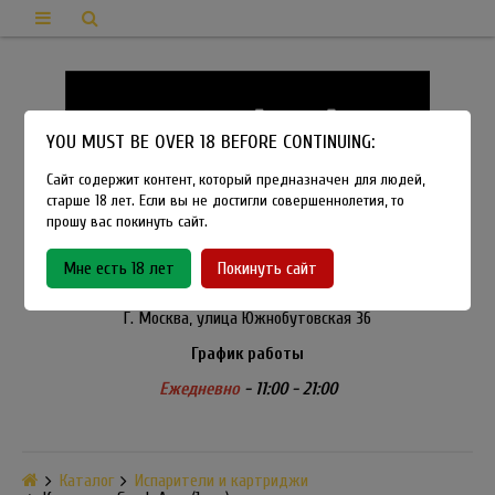
YOU MUST BE OVER 18 BEFORE CONTINUING:
Сайт содержит контент, который предназначен для людей,
старше 18 лет. Если вы не достигли совершеннолетия, то
прошу вас покинуть сайт.
8-915-450-21-92
Мне есть 18 лет
Покинуть сайт
Розничный магазин Method Vapeshop
Г. Москва, улица Южнобутовская 36
График работы
Ежедневно
- 11:00 - 21:00
Каталог
Испарители и картриджи