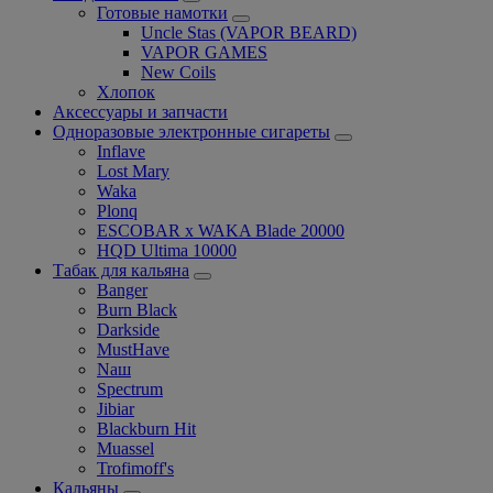
Готовые намотки
Uncle Stas (VAPOR BEARD)
VAPOR GAMES
New Coils
Хлопок
Аксессуары и запчасти
Одноразовые электронные сигареты
Inflave
Lost Mary
Waka
Plonq
ESCOBAR x WAKA Blade 20000
HQD Ultima 10000
Табак для кальяна
Banger
Burn Black
Darkside
MustHave
Nаш
Spectrum
Jibiar
Blackburn Hit
Muassel
Trofimoff's
Кальяны