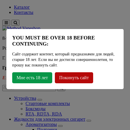
Каталог
Контакты
YOU MUST BE OVER 18 BEFORE
8-915-450-21-92
CONTINUING:
Розничный магазин Method Vapeshop
Сайт содержит контент, который предназначен для людей,
Г. Москва, улица Южнобутовская 36
старше 18 лет. Если вы не достигли совершеннолетия, то
прошу вас покинуть сайт.
График работы
Ежедневно
Мне есть 18 лет
- 11:00 - 21:00
Покинуть сайт
Устройства
Стартовые комплекты
Боксмоды
RTA, RDTA, RDA
Жидкости для электронных сигарет
Ароматизаторы
Подгонки