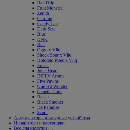
Bad Drip
Fruit Monster
Zenith
Chrome
Candy Lab
Dark Size
Blur
DNK
Rell
Oggo x Vliq
Shock Sour x Vliq
Holodno Pisec x Vliq
Epeak
Juice Head
INFLV Aroma
Five Pawns
One Hit Wonder
Genetic Code
Raisin
Black Smoker
Ice Paradise
Scndl
Аккумуляторы и зарядные устройства
Испарители и картриджи
Все для намотки