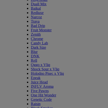
Duall Mix
Baikal
Redluxe
Narcoz
Trava
Bad Drip
Fruit Monster
Zenith
Chrome
Candy Lab
Dark Size
Blur
DNK
Rell
Oggo x Vliq
Shock Sour x Vliq
Holodno Pisec x Vliq
Epeak
Juice Head
INFLV Aroma
Five Pawns
One Hit Wonder
Genetic Code
Raisin