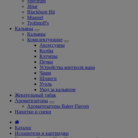
Spectrum
Jibiar
Blackburn Hit
Muassel
Trofimoff's
Кальяны
Кальяны
Комплектующие
Аксессуары
Колбы
Кэтчеры
Печки
Устройства контроля жара
Чаши
Шланги
Уголь
Уход за кальяном
Жевательный табак
Ароматизаторы
Ароматизаторы Baker Flavors
Напитки и снеки
Каталог
Испарители и картриджи