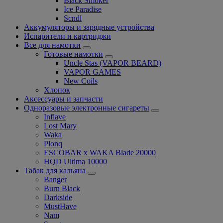
Black Smoker
Ice Paradise
Scndl
Аккумуляторы и зарядные устройства
Испарители и картриджи
Все для намотки
Готовые намотки
Uncle Stas (VAPOR BEARD)
VAPOR GAMES
New Coils
Хлопок
Аксессуары и запчасти
Одноразовые электронные сигареты
Inflave
Lost Mary
Waka
Plonq
ESCOBAR x WAKA Blade 20000
HQD Ultima 10000
Табак для кальяна
Banger
Burn Black
Darkside
MustHave
Nаш