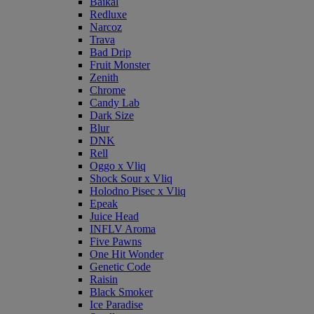
Baikal
Redluxe
Narcoz
Trava
Bad Drip
Fruit Monster
Zenith
Chrome
Candy Lab
Dark Size
Blur
DNK
Rell
Oggo x Vliq
Shock Sour x Vliq
Holodno Pisec x Vliq
Epeak
Juice Head
INFLV Aroma
Five Pawns
One Hit Wonder
Genetic Code
Raisin
Black Smoker
Ice Paradise