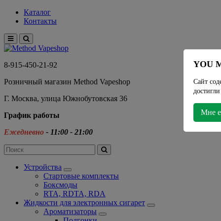
Каталог
Контакты
YOU M
8-915-450-21-92
Розничный магазин Method Vapeshop
Сайт сод
достигли
Г. Москва, улица Южнобутовская 36
Мне е
График работы
Ежедневно
- 11:00 - 21:00
Устройства
Стартовые комплекты
Боксмоды
RTA, RDTA, RDA
Жидкости для электронных сигарет
Ароматизаторы
Подгонки