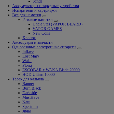
Scndl
Аккумуляторы и зарядные устройства
Испарители и картриджи
Все для намотки
Готовые намотки
Uncle Stas (VAPOR BEARD)
VAPOR GAMES
New Coils
Хлопок
Аксессуары и запчасти
Одноразовые электронные сигареты
Inflave
Lost Mary
Waka
Plonq
ESCOBAR x WAKA Blade 20000
HQD Ultima 10000
Табак для кальяна
Banger
Burn Black
Darkside
MustHave
Nаш
Spectrum
Jibiar