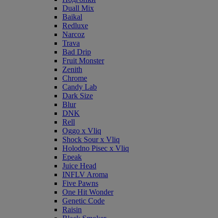
Duall Mix
Baikal
Redluxe
Narcoz
Trava
Bad Drip
Fruit Monster
Zenith
Chrome
Candy Lab
Dark Size
Blur
DNK
Rell
Oggo x Vliq
Shock Sour x Vliq
Holodno Pisec x Vliq
Epeak
Juice Head
INFLV Aroma
Five Pawns
One Hit Wonder
Genetic Code
Raisin