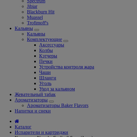
Spectrum
Jibiar
Blackburn Hit
Muassel
Trofimoff's
Кальяны
Кальяны
Комплектующие
Аксессуары
Колбы
Кэтчеры
Печки
Устройства контроля жара
Чаши
Шланги
Уголь
Уход за кальяном
Жевательный табак
Ароматизаторы
Ароматизаторы Baker Flavors
Напитки и снеки
Каталог
Испарители и картриджи