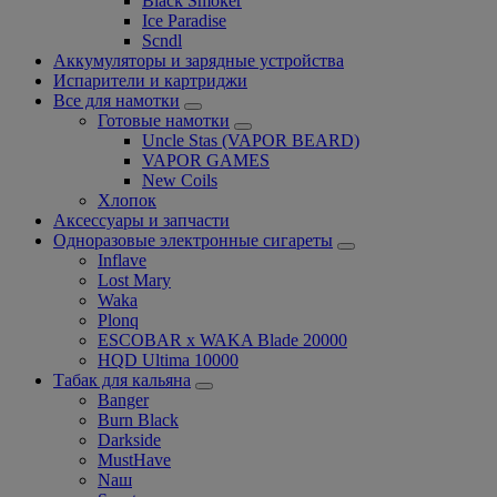
Black Smoker
Ice Paradise
Scndl
Аккумуляторы и зарядные устройства
Испарители и картриджи
Все для намотки
Готовые намотки
Uncle Stas (VAPOR BEARD)
VAPOR GAMES
New Coils
Хлопок
Аксессуары и запчасти
Одноразовые электронные сигареты
Inflave
Lost Mary
Waka
Plonq
ESCOBAR x WAKA Blade 20000
HQD Ultima 10000
Табак для кальяна
Banger
Burn Black
Darkside
MustHave
Nаш