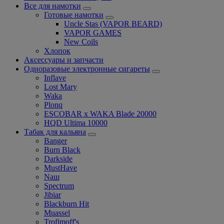
Все для намотки
Готовые намотки
Uncle Stas (VAPOR BEARD)
VAPOR GAMES
New Coils
Хлопок
Аксессуары и запчасти
Одноразовые электронные сигареты
Inflave
Lost Mary
Waka
Plonq
ESCOBAR x WAKA Blade 20000
HQD Ultima 10000
Табак для кальяна
Banger
Burn Black
Darkside
MustHave
Nаш
Spectrum
Jibiar
Blackburn Hit
Muassel
Trofimoff's