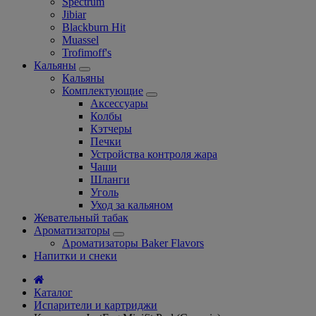
Spectrum
Jibiar
Blackburn Hit
Muassel
Trofimoff's
Кальяны
Кальяны
Комплектующие
Аксессуары
Колбы
Кэтчеры
Печки
Устройства контроля жара
Чаши
Шланги
Уголь
Уход за кальяном
Жевательный табак
Ароматизаторы
Ароматизаторы Baker Flavors
Напитки и снеки
Каталог
Испарители и картриджи