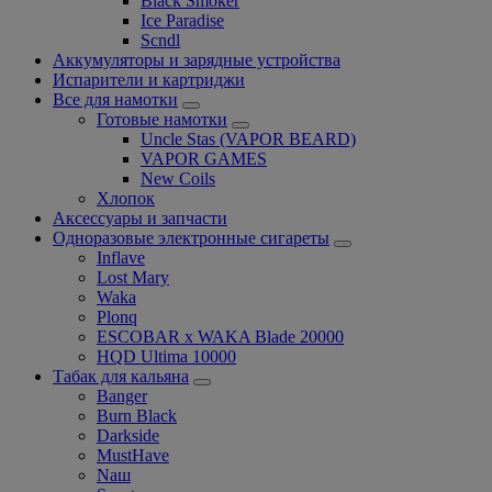
Black Smoker
Ice Paradise
Scndl
Аккумуляторы и зарядные устройства
Испарители и картриджи
Все для намотки
Готовые намотки
Uncle Stas (VAPOR BEARD)
VAPOR GAMES
New Coils
Хлопок
Аксессуары и запчасти
Одноразовые электронные сигареты
Inflave
Lost Mary
Waka
Plonq
ESCOBAR x WAKA Blade 20000
HQD Ultima 10000
Табак для кальяна
Banger
Burn Black
Darkside
MustHave
Nаш