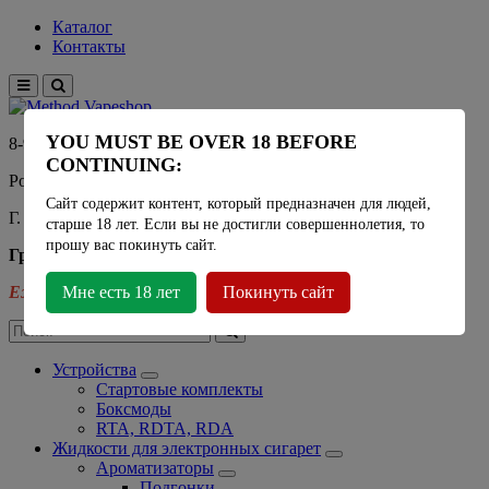
Каталог
Контакты
YOU MUST BE OVER 18 BEFORE
8-915-450-21-92
CONTINUING:
Розничный магазин Method Vapeshop
Сайт содержит контент, который предназначен для людей,
Г. Москва, улица Южнобутовская 36
старше 18 лет. Если вы не достигли совершеннолетия, то
прошу вас покинуть сайт.
График работы
Ежедневно
Мне есть 18 лет
- 11:00 - 21:00
Покинуть сайт
Устройства
Стартовые комплекты
Боксмоды
RTA, RDTA, RDA
Жидкости для электронных сигарет
Ароматизаторы
Подгонки