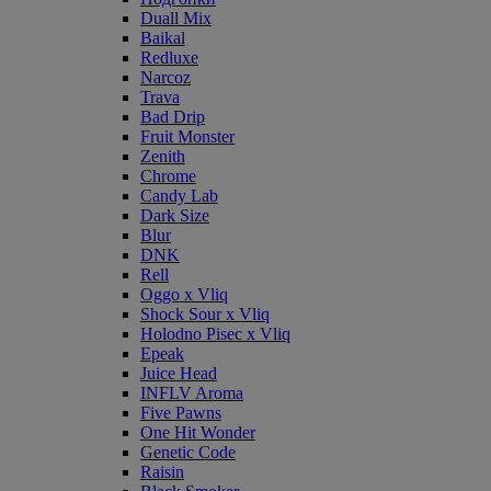
Duall Mix
Baikal
Redluxe
Narcoz
Trava
Bad Drip
Fruit Monster
Zenith
Chrome
Candy Lab
Dark Size
Blur
DNK
Rell
Oggo x Vliq
Shock Sour x Vliq
Holodno Pisec x Vliq
Epeak
Juice Head
INFLV Aroma
Five Pawns
One Hit Wonder
Genetic Code
Raisin