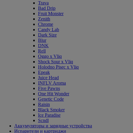
Trava
Bad Drip
Fruit Monster
Zenith
Chrome
Candy Lab
Dark Size
Blur
DNK
Rell
Oggo x Vliq
Shock Sour x Vliq
Holodno Pisec x Vliq
Epeak
Juice Head
INFLV Aroma
Five Pawns
One Hit Wonder
Genetic Code
Raisin
Black Smoker
Ice Paradise
Scndl
Аккумуляторы и зарядные устройства
Испарители и картриджи