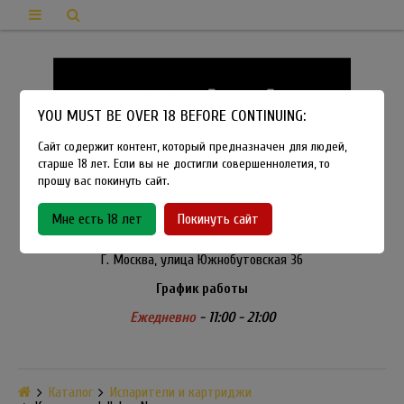
YOU MUST BE OVER 18 BEFORE CONTINUING:
Сайт содержит контент, который предназначен для людей,
старше 18 лет. Если вы не достигли совершеннолетия, то
прошу вас покинуть сайт.
8-915-450-21-92
Мне есть 18 лет
Покинуть сайт
Розничный магазин Method Vapeshop
Г. Москва, улица Южнобутовская 36
График работы
Ежедневно
- 11:00 - 21:00
Каталог
Испарители и картриджи