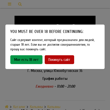
YOU MUST BE OVER 18 BEFORE CONTINUING:
Сайт содержит контент, который предназначен для людей,
старше 18 лет. Если вы не достигли совершеннолетия, то
прошу вас покинуть сайт.
8-915-450-21-92
Мне есть 18 лет
Покинуть сайт
Розничный магазин Method Vapeshop
Г. Москва, улица Южнобутовская 36
График работы
Ежедневно
- 11:00 - 21:00
Каталог
Кальяны
Кальяны