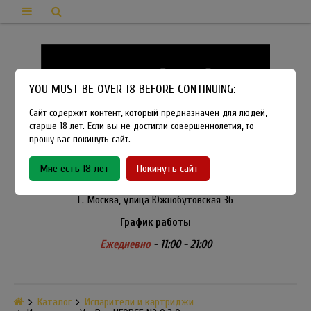
YOU MUST BE OVER 18 BEFORE CONTINUING:
Сайт содержит контент, который предназначен для людей,
старше 18 лет. Если вы не достигли совершеннолетия, то
прошу вас покинуть сайт.
8-915-450-21-92
Мне есть 18 лет
Покинуть сайт
Розничный магазин Method Vapeshop
Г. Москва, улица Южнобутовская 36
График работы
Ежедневно
- 11:00 - 21:00
Каталог
Испарители и картриджи