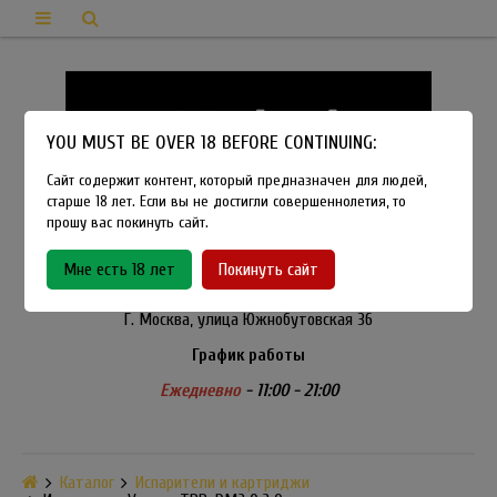
YOU MUST BE OVER 18 BEFORE CONTINUING:
Сайт содержит контент, который предназначен для людей,
старше 18 лет. Если вы не достигли совершеннолетия, то
прошу вас покинуть сайт.
8-915-450-21-92
Мне есть 18 лет
Покинуть сайт
Розничный магазин Method Vapeshop
Г. Москва, улица Южнобутовская 36
График работы
Ежедневно
- 11:00 - 21:00
Каталог
Испарители и картриджи