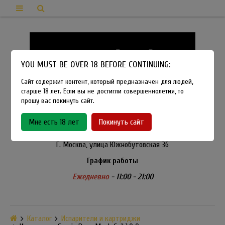
YOU MUST BE OVER 18 BEFORE CONTINUING:
Сайт содержит контент, который предназначен для людей,
старше 18 лет. Если вы не достигли совершеннолетия, то
прошу вас покинуть сайт.
8-915-450-21-92
Мне есть 18 лет
Покинуть сайт
Розничный магазин Method Vapeshop
Г. Москва, улица Южнобутовская 36
График работы
Ежедневно
- 11:00 - 21:00
Каталог
Испарители и картриджи