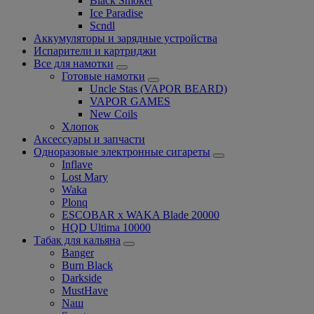
Black Smoker
Ice Paradise
Scndl
Аккумуляторы и зарядные устройства
Испарители и картриджи
Все для намотки
Готовые намотки
Uncle Stas (VAPOR BEARD)
VAPOR GAMES
New Coils
Хлопок
Аксессуары и запчасти
Одноразовые электронные сигареты
Inflave
Lost Mary
Waka
Plonq
ESCOBAR x WAKA Blade 20000
HQD Ultima 10000
Табак для кальяна
Banger
Burn Black
Darkside
MustHave
Nаш