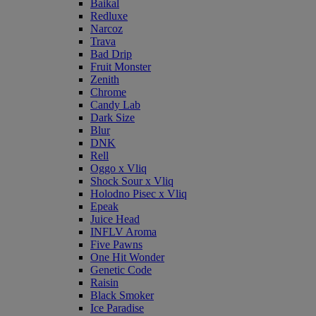
Baikal
Redluxe
Narcoz
Trava
Bad Drip
Fruit Monster
Zenith
Chrome
Candy Lab
Dark Size
Blur
DNK
Rell
Oggo x Vliq
Shock Sour x Vliq
Holodno Pisec x Vliq
Epeak
Juice Head
INFLV Aroma
Five Pawns
One Hit Wonder
Genetic Code
Raisin
Black Smoker
Ice Paradise