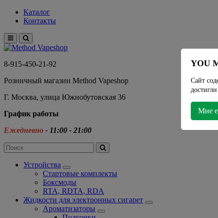
Каталог
Контакты
YOU M
8-915-450-21-92
Розничный магазин Method Vapeshop
Сайт сод
достигли
Г. Москва, улица Южнобутовская 36
Мне е
График работы
Ежедневно
- 11:00 - 21:00
Устройства
Стартовые комплекты
Боксмоды
RTA, RDTA, RDA
Жидкости для электронных сигарет
Ароматизаторы
Подгонки