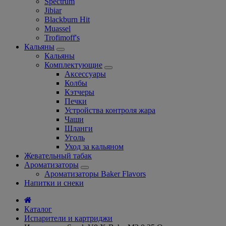
Spectrum
Jibiar
Blackburn Hit
Muassel
Trofimoff's
Кальяны
Кальяны
Комплектующие
Аксессуары
Колбы
Кэтчеры
Печки
Устройства контроля жара
Чаши
Шланги
Уголь
Уход за кальяном
Жевательный табак
Ароматизаторы
Ароматизаторы Baker Flavors
Напитки и снеки
Каталог
Испарители и картриджи