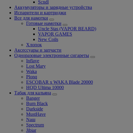
Scndl
Аккумуляторы и зарядные устройства
Испарители и картриджи
Все для намотки
Готовые намотки
Uncle Stas (VAPOR BEARD)
VAPOR GAMES
New Coils
Хлопок
Аксессуары и запчасти
Одноразовые электронные сигареты
Inflave
Lost Mary
Waka
Plonq
ESCOBAR x WAKA Blade 20000
HQD Ultima 10000
Табак для кальяна
Banger
Burn Black
Darkside
MustHave
Nаш
Spectrum
Jibiar