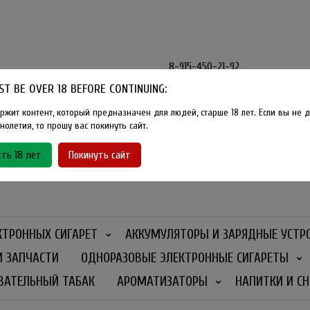
8-915-450-21-92
T BE OVER 18 BEFORE CONTINUING:
Розничный магазин Method Vape
Г. Москва, улица Южнобутовская
ржит контент, который предназначен для людей, старше 18 лет. Если вы не д
олетия, то прошу вас покинуть сайт.
График работы
ть 18 лет
Покинуть сайт
Ежедневно
- 11:00 - 21:00
КТРОННЫХ СИГАРЕТ
АККУМУЛЯТОРЫ И ЗАРЯДНЫЕ УСТР
И ЗАПЧАСТИ
ОДНОРАЗОВЫЕ ЭЛЕКТРОННЫЕ СИГАРЕТЫ
ВАТЕЛЬНЫЙ ТАБАК
АРОМАТИЗАТОРЫ
НАПИТКИ И СН