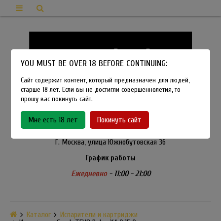
YOU MUST BE OVER 18 BEFORE CONTINUING:
Сайт содержит контент, который предназначен для людей,
старше 18 лет. Если вы не достигли совершеннолетия, то
прошу вас покинуть сайт.
8-915-450-21-92
Мне есть 18 лет
Покинуть сайт
Розничный магазин Method Vapeshop
Г. Москва, улица Южнобутовская 36
График работы
Ежедневно
- 11:00 - 21:00
Каталог
Испарители и картриджи