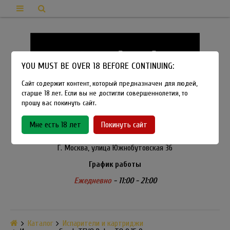
YOU MUST BE OVER 18 BEFORE CONTINUING:
Сайт содержит контент, который предназначен для людей,
старше 18 лет. Если вы не достигли совершеннолетия, то
прошу вас покинуть сайт.
8-915-450-21-92
Мне есть 18 лет
Покинуть сайт
Розничный магазин Method Vapeshop
Г. Москва, улица Южнобутовская 36
График работы
Ежедневно
- 11:00 - 21:00
Каталог
Испарители и картриджи