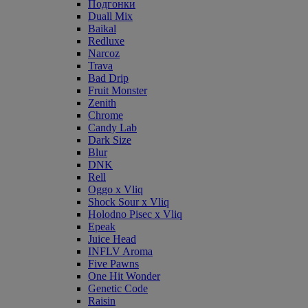
Подгонки
Duall Mix
Baikal
Redluxe
Narcoz
Trava
Bad Drip
Fruit Monster
Zenith
Chrome
Candy Lab
Dark Size
Blur
DNK
Rell
Oggo x Vliq
Shock Sour x Vliq
Holodno Pisec x Vliq
Epeak
Juice Head
INFLV Aroma
Five Pawns
One Hit Wonder
Genetic Code
Raisin