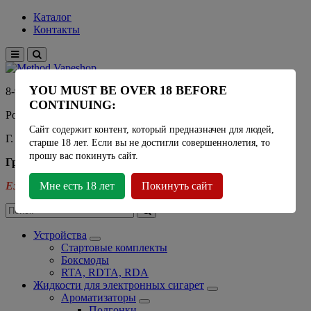
Каталог
Контакты
YOU MUST BE OVER 18 BEFORE
8-915-450-21-92
CONTINUING:
Розничный магазин Method Vapeshop
Сайт содержит контент, который предназначен для людей,
Г. Москва, улица Южнобутовская 36
старше 18 лет. Если вы не достигли совершеннолетия, то
прошу вас покинуть сайт.
График работы
Ежедневно
Мне есть 18 лет
- 11:00 - 21:00
Покинуть сайт
Устройства
Стартовые комплекты
Боксмоды
RTA, RDTA, RDA
Жидкости для электронных сигарет
Ароматизаторы
Подгонки