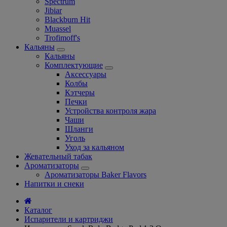
Spectrum
Jibiar
Blackburn Hit
Muassel
Trofimoff's
Кальяны
Кальяны
Комплектующие
Аксессуары
Колбы
Кэтчеры
Печки
Устройства контроля жара
Чаши
Шланги
Уголь
Уход за кальяном
Жевательный табак
Ароматизаторы
Ароматизаторы Baker Flavors
Напитки и снеки
Каталог
Испарители и картриджи