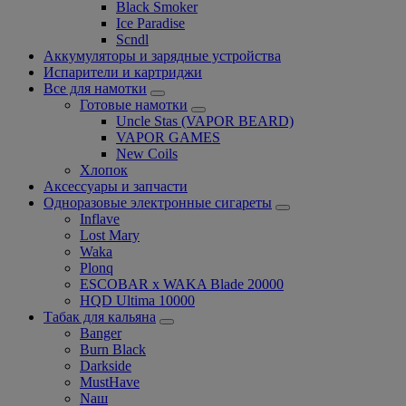
Black Smoker
Ice Paradise
Scndl
Аккумуляторы и зарядные устройства
Испарители и картриджи
Все для намотки
Готовые намотки
Uncle Stas (VAPOR BEARD)
VAPOR GAMES
New Coils
Хлопок
Аксессуары и запчасти
Одноразовые электронные сигареты
Inflave
Lost Mary
Waka
Plonq
ESCOBAR x WAKA Blade 20000
HQD Ultima 10000
Табак для кальяна
Banger
Burn Black
Darkside
MustHave
Nаш