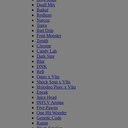
Duall Mix
Baikal
Redluxe
Narcoz
Trava
Bad Drip
Fruit Monster
Zenith
Chrome
Candy Lab
Dark Size
Blur
DNK
Rell
Oggo x Vliq
Shock Sour x Vliq
Holodno Pisec x Vliq
Epeak
Juice Head
INFLV Aroma
Five Pawns
One Hit Wonder
Genetic Code
Raisin