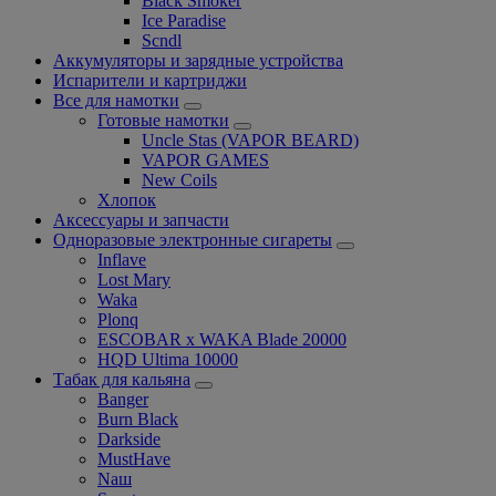
Black Smoker
Ice Paradise
Scndl
Аккумуляторы и зарядные устройства
Испарители и картриджи
Все для намотки
Готовые намотки
Uncle Stas (VAPOR BEARD)
VAPOR GAMES
New Coils
Хлопок
Аксессуары и запчасти
Одноразовые электронные сигареты
Inflave
Lost Mary
Waka
Plonq
ESCOBAR x WAKA Blade 20000
HQD Ultima 10000
Табак для кальяна
Banger
Burn Black
Darkside
MustHave
Nаш