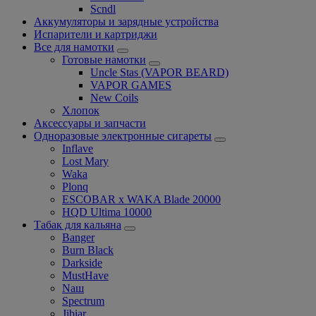
Scndl
Аккумуляторы и зарядные устройства
Испарители и картриджи
Все для намотки
Готовые намотки
Uncle Stas (VAPOR BEARD)
VAPOR GAMES
New Coils
Хлопок
Аксессуары и запчасти
Одноразовые электронные сигареты
Inflave
Lost Mary
Waka
Plonq
ESCOBAR x WAKA Blade 20000
HQD Ultima 10000
Табак для кальяна
Banger
Burn Black
Darkside
MustHave
Nаш
Spectrum
Jibiar