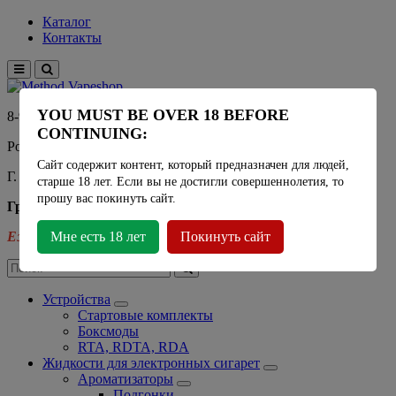
Каталог
Контакты
YOU MUST BE OVER 18 BEFORE
8-915-450-21-92
CONTINUING:
Розничный магазин Method Vapeshop
Сайт содержит контент, который предназначен для людей,
Г. Москва, улица Южнобутовская 36
старше 18 лет. Если вы не достигли совершеннолетия, то
прошу вас покинуть сайт.
График работы
Ежедневно
Мне есть 18 лет
- 11:00 - 21:00
Покинуть сайт
Устройства
Стартовые комплекты
Боксмоды
RTA, RDTA, RDA
Жидкости для электронных сигарет
Ароматизаторы
Подгонки