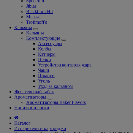
Spectrum
Jibiar
Blackburn Hit
Muassel
Trofimoff's
Кальяны
Кальяны
Комплектующие
Аксессуары
Колбы
Кэтчеры
Печки
Устройства контроля жара
Чаши
Шланги
Уголь
Уход за кальяном
Жевательный табак
Ароматизаторы
Ароматизаторы Baker Flavors
Напитки и снеки
Каталог
Испарители и картриджи