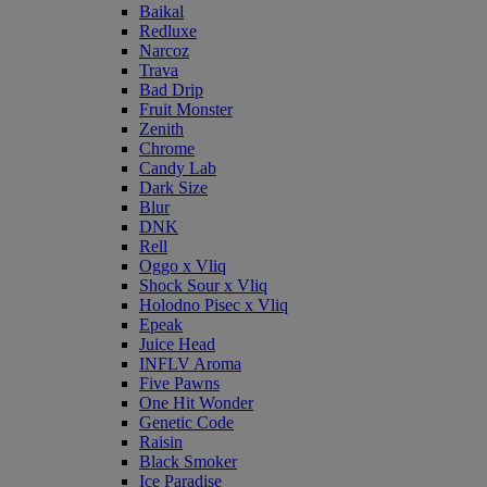
Baikal
Redluxe
Narcoz
Trava
Bad Drip
Fruit Monster
Zenith
Chrome
Candy Lab
Dark Size
Blur
DNK
Rell
Oggo x Vliq
Shock Sour x Vliq
Holodno Pisec x Vliq
Epeak
Juice Head
INFLV Aroma
Five Pawns
One Hit Wonder
Genetic Code
Raisin
Black Smoker
Ice Paradise