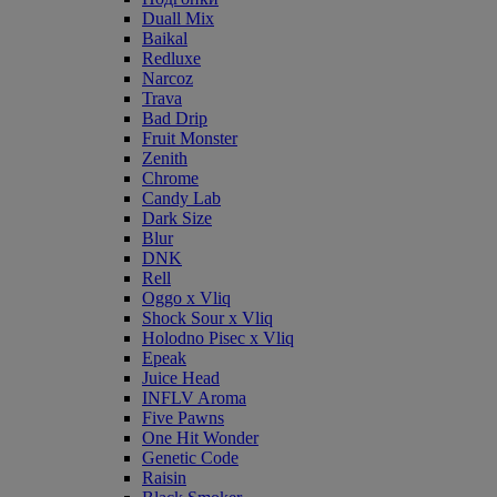
Duall Mix
Baikal
Redluxe
Narcoz
Trava
Bad Drip
Fruit Monster
Zenith
Chrome
Candy Lab
Dark Size
Blur
DNK
Rell
Oggo x Vliq
Shock Sour x Vliq
Holodno Pisec x Vliq
Epeak
Juice Head
INFLV Aroma
Five Pawns
One Hit Wonder
Genetic Code
Raisin