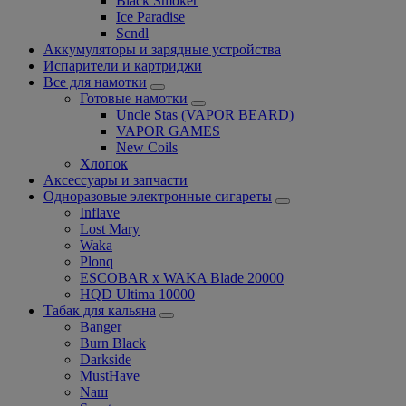
Black Smoker
Ice Paradise
Scndl
Аккумуляторы и зарядные устройства
Испарители и картриджи
Все для намотки
Готовые намотки
Uncle Stas (VAPOR BEARD)
VAPOR GAMES
New Coils
Хлопок
Аксессуары и запчасти
Одноразовые электронные сигареты
Inflave
Lost Mary
Waka
Plonq
ESCOBAR x WAKA Blade 20000
HQD Ultima 10000
Табак для кальяна
Banger
Burn Black
Darkside
MustHave
Nаш