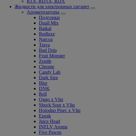
RTA, RDTA, RDA
Жидкости для электронных сигарет
Ароматизаторы
Подгонки
Duall Mix
Baikal
Redluxe
Narcoz
Trava
Bad Drip
Fruit Monster
Zenith
Chrome
Candy Lab
Dark Size
Blur
DNK
Rell
Oggo x Vliq
Shock Sour x Vliq
Holodno Pisec x Vliq
Epeak
Juice Head
INFLV Aroma
Five Pawns