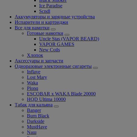
Black Smoker
Ice Paradise
Scndl
Аккумуляторы и зарядные устройства
Испарители и картриджи
Все для намотки
Готовые намотки
Uncle Stas (VAPOR BEARD)
VAPOR GAMES
New Coils
Хлопок
Аксессуары и запчасти
Одноразовые электронные сигареты
Inflave
Lost Mary
Waka
Plonq
ESCOBAR x WAKA Blade 20000
HQD Ultima 10000
Табак для кальяна
Banger
Burn Black
Darkside
MustHave
Nаш