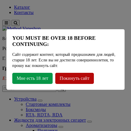
Каталог
Контакты
YOU MUST BE OVER 18 BEFORE
8-915-450-21-92
CONTINUING:
Розничный магазин Method Vapeshop
Сайт содержит контент, который предназначен для людей,
Г. Москва, улица Южнобутовская 36
старше 18 лет. Если вы не достигли совершеннолетия, то
прошу вас покинуть сайт.
График работы
Ежедневно
Мне есть 18 лет
- 11:00 - 21:00
Покинуть сайт
Устройства
Стартовые комплекты
Боксмоды
RTA, RDTA, RDA
Жидкости для электронных сигарет
Ароматизаторы
Подгонки