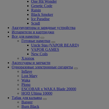
One Hit Wonder
Genetic Code
Raisin
Black Smoker
Ice Paradise
Scndl
Аккумуляторы и зарядные устройства
Испарители и картриджи
Все для намотки
Готовые намотки
Uncle Stas (VAPOR BEARD)
VAPOR GAMES
New Coils
Хлопок
Аксессуары и запчасти
Одноразовые электронные сигареты
Inflave
Lost Mary
Waka
Plonq
ESCOBAR x WAKA Blade 20000
HQD Ultima 10000
Табак для кальяна
Banger
Burn Black