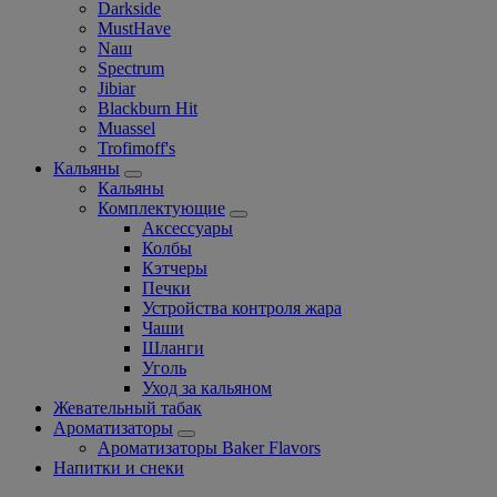
Darkside
MustHave
Nаш
Spectrum
Jibiar
Blackburn Hit
Muassel
Trofimoff's
Кальяны
Кальяны
Комплектующие
Аксессуары
Колбы
Кэтчеры
Печки
Устройства контроля жара
Чаши
Шланги
Уголь
Уход за кальяном
Жевательный табак
Ароматизаторы
Ароматизаторы Baker Flavors
Напитки и снеки