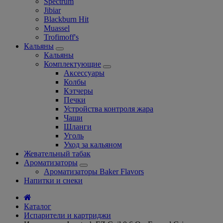
Spectrum
Jibiar
Blackburn Hit
Muassel
Trofimoff's
Кальяны
Кальяны
Комплектующие
Аксессуары
Колбы
Кэтчеры
Печки
Устройства контроля жара
Чаши
Шланги
Уголь
Уход за кальяном
Жевательный табак
Ароматизаторы
Ароматизаторы Baker Flavors
Напитки и снеки
Каталог
Испарители и картриджи