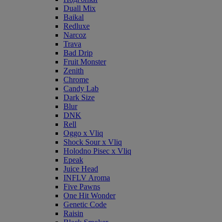
Duall Mix
Baikal
Redluxe
Narcoz
Trava
Bad Drip
Fruit Monster
Zenith
Chrome
Candy Lab
Dark Size
Blur
DNK
Rell
Oggo x Vliq
Shock Sour x Vliq
Holodno Pisec x Vliq
Epeak
Juice Head
INFLV Aroma
Five Pawns
One Hit Wonder
Genetic Code
Raisin