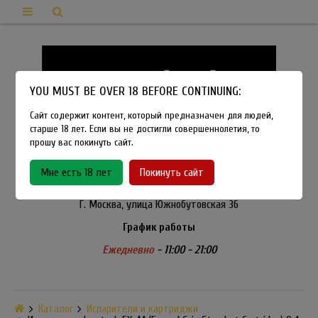
YOU MUST BE OVER 18 BEFORE CONTINUING:
Сайт содержит контент, который предназначен для людей,
старше 18 лет. Если вы не достигли совершеннолетия, то
прошу вас покинуть сайт.
8-915-450-21-92
Мне есть 18 лет
Покинуть сайт
Розничный магазин Method Vapeshop
Г. Москва, улица Южнобутовская 36
График работы
Ежедневно
- 11:00 - 21:00
Каталог
Испарители и картриджи