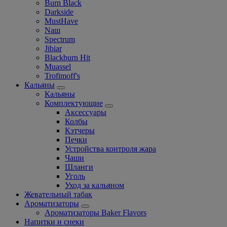
Burn Black
Darkside
MustHave
Nаш
Spectrum
Jibiar
Blackburn Hit
Muassel
Trofimoff's
Кальяны
Кальяны
Комплектующие
Аксессуары
Колбы
Кэтчеры
Печки
Устройства контроля жара
Чаши
Шланги
Уголь
Уход за кальяном
Жевательный табак
Ароматизаторы
Ароматизаторы Baker Flavors
Напитки и снеки