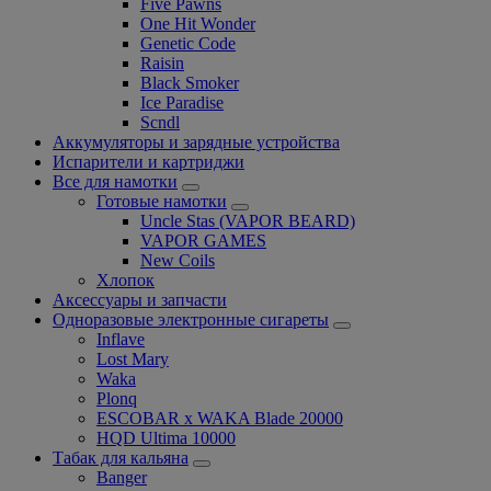
Five Pawns
One Hit Wonder
Genetic Code
Raisin
Black Smoker
Ice Paradise
Scndl
Аккумуляторы и зарядные устройства
Испарители и картриджи
Все для намотки
Готовые намотки
Uncle Stas (VAPOR BEARD)
VAPOR GAMES
New Coils
Хлопок
Аксессуары и запчасти
Одноразовые электронные сигареты
Inflave
Lost Mary
Waka
Plonq
ESCOBAR x WAKA Blade 20000
HQD Ultima 10000
Табак для кальяна
Banger