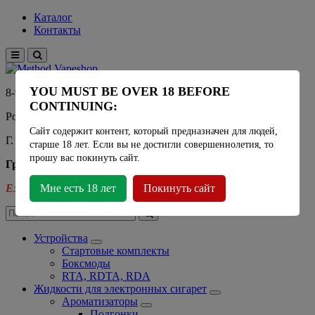
Каталог
Контакты
YOU MUST BE OVER 18 BEFORE
8-915-450-21-92
CONTINUING:
Розничный магазин Method Vapeshop
Сайт содержит контент, который предназначен для людей,
Г. Москва, улица Южнобутовская 36
старше 18 лет. Если вы не достигли совершеннолетия, то
прошу вас покинуть сайт.
График работы
Ежедневно
Мне есть 18 лет
- 11:00 - 21:00
Покинуть сайт
Устройства
Стартовые комплекты
Боксмоды
RTA, RDTA, RDA
Жидкости для электронных сигарет
Ароматизаторы
Подгонки