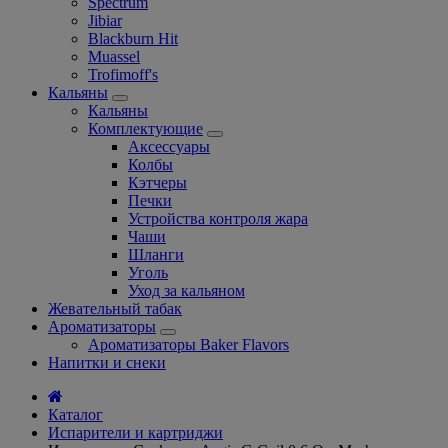
Spectrum
Jibiar
Blackburn Hit
Muassel
Trofimoff's
Кальяны
Кальяны
Комплектующие
Аксессуары
Колбы
Кэтчеры
Печки
Устройства контроля жара
Чаши
Шланги
Уголь
Уход за кальяном
Жевательный табак
Ароматизаторы
Ароматизаторы Baker Flavors
Напитки и снеки
Каталог
Испарители и картриджи