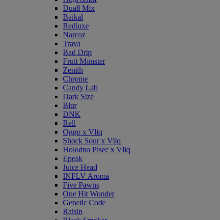
Duall Mix
Baikal
Redluxe
Narcoz
Trava
Bad Drip
Fruit Monster
Zenith
Chrome
Candy Lab
Dark Size
Blur
DNK
Rell
Oggo x Vliq
Shock Sour x Vliq
Holodno Pisec x Vliq
Epeak
Juice Head
INFLV Aroma
Five Pawns
One Hit Wonder
Genetic Code
Raisin