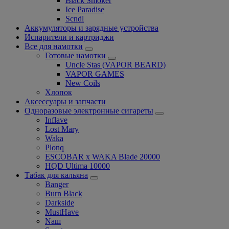
Black Smoker
Ice Paradise
Scndl
Аккумуляторы и зарядные устройства
Испарители и картриджи
Все для намотки
Готовые намотки
Uncle Stas (VAPOR BEARD)
VAPOR GAMES
New Coils
Хлопок
Аксессуары и запчасти
Одноразовые электронные сигареты
Inflave
Lost Mary
Waka
Plonq
ESCOBAR x WAKA Blade 20000
HQD Ultima 10000
Табак для кальяна
Banger
Burn Black
Darkside
MustHave
Nаш