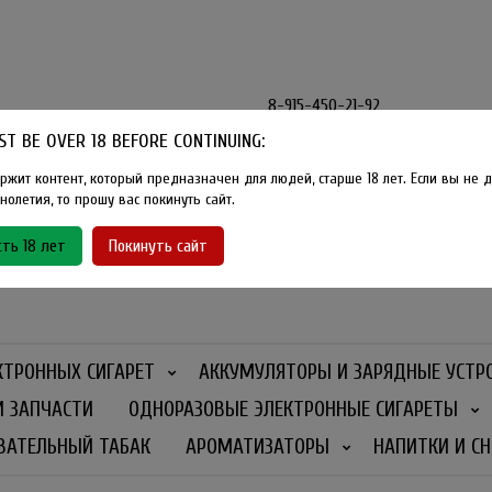
8-915-450-21-92
T BE OVER 18 BEFORE CONTINUING:
Розничный магазин Method Vape
Г. Москва, улица Южнобутовская
ржит контент, который предназначен для людей, старше 18 лет. Если вы не д
олетия, то прошу вас покинуть сайт.
График работы
ть 18 лет
Покинуть сайт
Ежедневно
- 11:00 - 21:00
КТРОННЫХ СИГАРЕТ
АККУМУЛЯТОРЫ И ЗАРЯДНЫЕ УСТР
И ЗАПЧАСТИ
ОДНОРАЗОВЫЕ ЭЛЕКТРОННЫЕ СИГАРЕТЫ
ВАТЕЛЬНЫЙ ТАБАК
АРОМАТИЗАТОРЫ
НАПИТКИ И СН