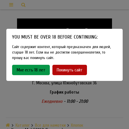
YOU MUST BE OVER 18 BEFORE CONTINUING:
Сайт содержит контент, который предназначен для людей,
старше 18 лет. Если вы не достигли совершеннолетия, то
прошу вас покинуть сайт.
8-915-450-21-92
Мне есть 18 лет
Покинуть сайт
Розничный магазин Method Vapeshop
Г. Москва, улица Южнобутовская 36
График работы
Ежедневно
- 11:00 - 21:00
Каталог
Все для намотки
Хлопок