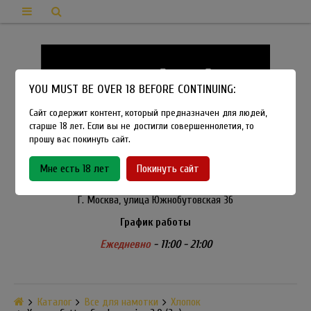
YOU MUST BE OVER 18 BEFORE CONTINUING:
Сайт содержит контент, который предназначен для людей,
старше 18 лет. Если вы не достигли совершеннолетия, то
прошу вас покинуть сайт.
8-915-450-21-92
Мне есть 18 лет
Покинуть сайт
Розничный магазин Method Vapeshop
Г. Москва, улица Южнобутовская 36
График работы
Ежедневно
- 11:00 - 21:00
Каталог
Все для намотки
Хлопок