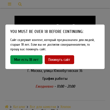
YOU MUST BE OVER 18 BEFORE CONTINUING:
Сайт содержит контент, который предназначен для людей,
старше 18 лет. Если вы не достигли совершеннолетия, то
прошу вас покинуть сайт.
8-915-450-21-92
Мне есть 18 лет
Покинуть сайт
Розничный магазин Method Vapeshop
Г. Москва, улица Южнобутовская 36
График работы
Ежедневно
- 11:00 - 21:00
Каталог
Все для намотки
Хлопок