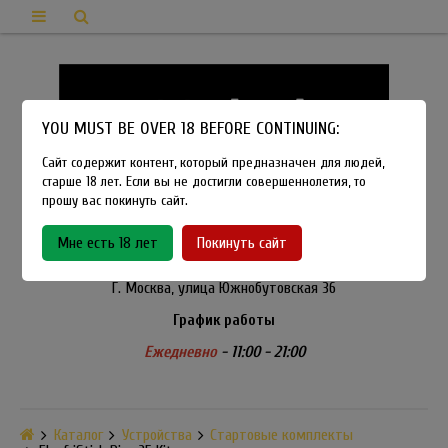
YOU MUST BE OVER 18 BEFORE CONTINUING:
Сайт содержит контент, который предназначен для людей,
старше 18 лет. Если вы не достигли совершеннолетия, то
прошу вас покинуть сайт.
8-915-450-21-92
Мне есть 18 лет
Покинуть сайт
Розничный магазин Method Vapeshop
Г. Москва, улица Южнобутовская 36
График работы
Ежедневно
- 11:00 - 21:00
Каталог
Устройства
Стартовые комплекты