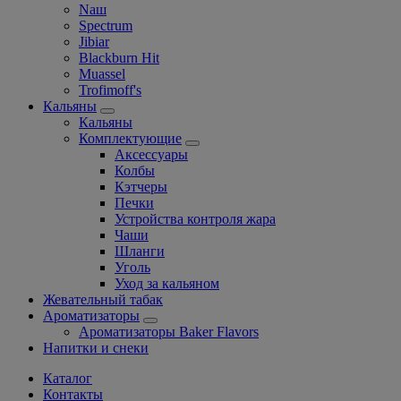
Nаш
Spectrum
Jibiar
Blackburn Hit
Muassel
Trofimoff's
Кальяны
Кальяны
Комплектующие
Аксессуары
Колбы
Кэтчеры
Печки
Устройства контроля жара
Чаши
Шланги
Уголь
Уход за кальяном
Жевательный табак
Ароматизаторы
Ароматизаторы Baker Flavors
Напитки и снеки
Каталог
Контакты