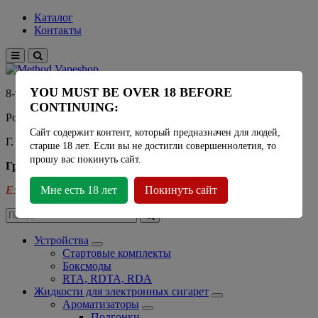
Каталог
Контакты
YOU MUST BE OVER 18 BEFORE
8-915-450-21-92
CONTINUING:
Розничный магазин Method Vapeshop
Сайт содержит контент, который предназначен для людей,
Г. Москва, улица Южнобутовская 36
старше 18 лет. Если вы не достигли совершеннолетия, то
прошу вас покинуть сайт.
График работы
Ежедневно
Мне есть 18 лет
- 11:00 - 21:00
Покинуть сайт
Устройства
Стартовые комплекты
Боксмоды
RTA, RDTA, RDA
Жидкости для электронных сигарет
Ароматизаторы
Подгонки