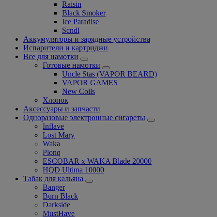
Raisin
Black Smoker
Ice Paradise
Scndl
Аккумуляторы и зарядные устройства
Испарители и картриджи
Все для намотки
Готовые намотки
Uncle Stas (VAPOR BEARD)
VAPOR GAMES
New Coils
Хлопок
Аксессуары и запчасти
Одноразовые электронные сигареты
Inflave
Lost Mary
Waka
Plonq
ESCOBAR x WAKA Blade 20000
HQD Ultima 10000
Табак для кальяна
Banger
Burn Black
Darkside
MustHave