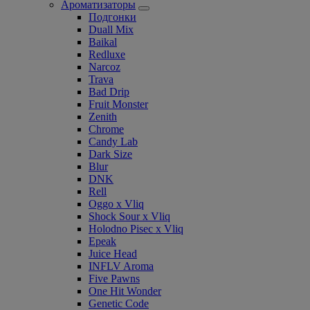
Ароматизаторы
Подгонки
Duall Mix
Baikal
Redluxe
Narcoz
Trava
Bad Drip
Fruit Monster
Zenith
Chrome
Candy Lab
Dark Size
Blur
DNK
Rell
Oggo x Vliq
Shock Sour x Vliq
Holodno Pisec x Vliq
Epeak
Juice Head
INFLV Aroma
Five Pawns
One Hit Wonder
Genetic Code