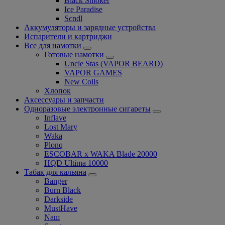
Black Smoker
Ice Paradise
Scndl
Аккумуляторы и зарядные устройства
Испарители и картриджи
Все для намотки
Готовые намотки
Uncle Stas (VAPOR BEARD)
VAPOR GAMES
New Coils
Хлопок
Аксессуары и запчасти
Одноразовые электронные сигареты
Inflave
Lost Mary
Waka
Plonq
ESCOBAR x WAKA Blade 20000
HQD Ultima 10000
Табак для кальяна
Banger
Burn Black
Darkside
MustHave
Nаш