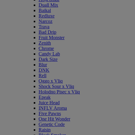
Duall Mix
Baikal
Redluxe
Narcoz
Trava
Bad Drip
Fruit Monster
Zenith
Chrome
Candy Lab
Dark Size
Blur
DNK
Rell
Oggo x Vliq
Shock Sour x Vliq
Holodno Pisec x Vliq
Epeak
Juice Head
INFLV Aroma
Five Pawns
One Hit Wonder
Genetic Code
Raisin