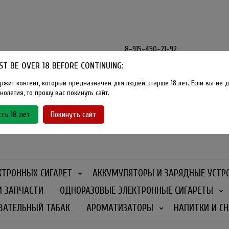
8-915-450-21-92
T BE OVER 18 BEFORE CONTINUING:
Розничный магазин Method Vape
Г. Москва, улица Южнобутовская
ржит контент, который предназначен для людей, старше 18 лет. Если вы не д
олетия, то прошу вас покинуть сайт.
График работы
ть 18 лет
Покинуть сайт
Ежедневно
- 11:00 - 21:00
КТРОННЫХ СИГАРЕТ
АККУМУЛЯТОРЫ И ЗАРЯДНЫЕ УСТР
И ЗАПЧАСТИ
ОДНОРАЗОВЫЕ ЭЛЕКТРОННЫЕ СИГАРЕТЫ
ВАТЕЛЬНЫЙ ТАБАК
АРОМАТИЗАТОРЫ
НАПИТКИ И СН