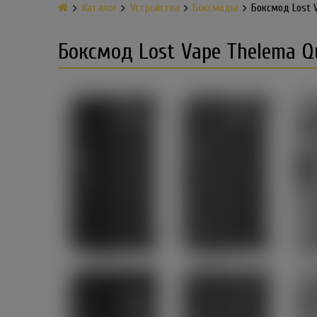
Каталог
Устройства
Боксмоды
Боксмод Lost 
Боксмод Lost Vape Thelema 