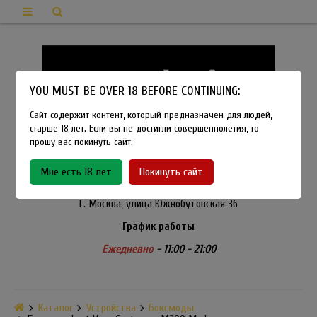
YOU MUST BE OVER 18 BEFORE CONTINUING:
Сайт содержит контент, который предназначен для людей,
старше 18 лет. Если вы не достигли совершеннолетия, то
прошу вас покинуть сайт.
8-915-450-21-92
Мне есть 18 лет
Покинуть сайт
Розничный магазин Method Vapeshop
Г. Москва, улица Южнобутовская 36
График работы
Ежедневно
- 11:00 - 21:00
Каталог
Устройства
Боксмоды