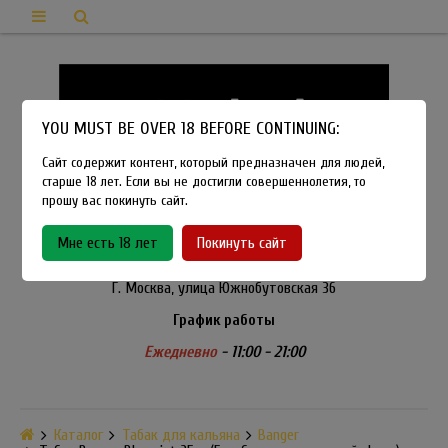
YOU MUST BE OVER 18 BEFORE CONTINUING:
Сайт содержит контент, который предназначен для людей,
старше 18 лет. Если вы не достигли совершеннолетия, то
прошу вас покинуть сайт.
8-915-450-21-92
Мне есть 18 лет
Покинуть сайт
Розничный магазин Method Vapeshop
Г. Москва, улица Южнобутовская 36
График работы
Ежедневно
- 11:00 - 21:00
Каталог
Табак для кальяна
Banger