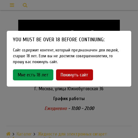
YOU MUST BE OVER 18 BEFORE CONTINUING:
Сайт содержит контент, который предназначен для людей,
старше 18 лет. Если вы не достигли совершеннолетия, то
прошу вас покинуть сайт.
8-915-450-21-92
Мне есть 18 лет
Покинуть сайт
Розничный магазин Method Vapeshop
Г. Москва, улица Южнобутовская 36
График работы
Ежедневно
- 11:00 - 21:00
Каталог
Жидкости для электронных сигарет