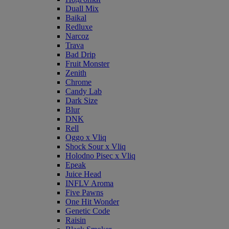
Duall Mix
Baikal
Redluxe
Narcoz
Trava
Bad Drip
Fruit Monster
Zenith
Chrome
Candy Lab
Dark Size
Blur
DNK
Rell
Oggo x Vliq
Shock Sour x Vliq
Holodno Pisec x Vliq
Epeak
Juice Head
INFLV Aroma
Five Pawns
One Hit Wonder
Genetic Code
Raisin