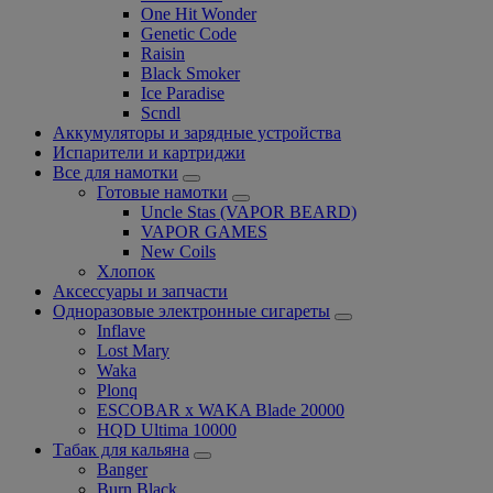
One Hit Wonder
Genetic Code
Raisin
Black Smoker
Ice Paradise
Scndl
Аккумуляторы и зарядные устройства
Испарители и картриджи
Все для намотки
Готовые намотки
Uncle Stas (VAPOR BEARD)
VAPOR GAMES
New Coils
Хлопок
Аксессуары и запчасти
Одноразовые электронные сигареты
Inflave
Lost Mary
Waka
Plonq
ESCOBAR x WAKA Blade 20000
HQD Ultima 10000
Табак для кальяна
Banger
Burn Black