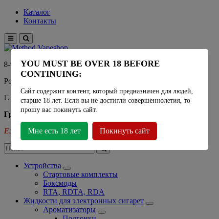
Каталог
Контакты
YOU MUST BE OVER 18 BEFORE
8-915-450-21-92
CONTINUING:
Розничный магазин Method Vapeshop
Сайт содержит контент, который предназначен для людей,
Г. Москва, улица Южнобутовская 36
старше 18 лет. Если вы не достигли совершеннолетия, то
прошу вас покинуть сайт.
График работы
Ежедневно
Мне есть 18 лет
- 11:00 - 21:00
Покинуть сайт
Устройства
Стартовые комплекты
Боксмоды
RTA, RDTA, RDA
Жидкости для электронных сигарет
Ароматизаторы
Подгонки