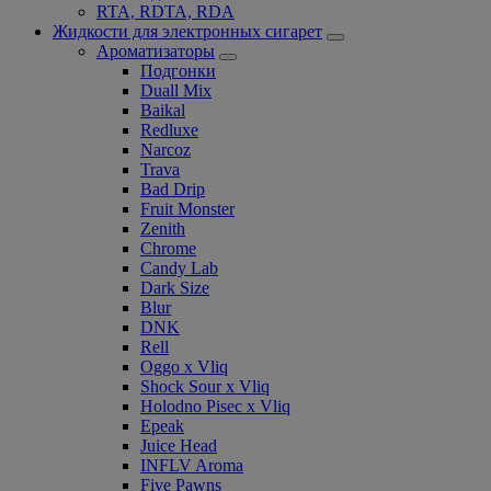
RTA, RDTA, RDA
Жидкости для электронных сигарет
Ароматизаторы
Подгонки
Duall Mix
Baikal
Redluxe
Narcoz
Trava
Bad Drip
Fruit Monster
Zenith
Chrome
Candy Lab
Dark Size
Blur
DNK
Rell
Oggo x Vliq
Shock Sour x Vliq
Holodno Pisec x Vliq
Epeak
Juice Head
INFLV Aroma
Five Pawns