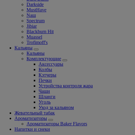
Darkside
MustHave
Nаш
Spectrum
Jibiar
Blackburn Hit
Muassel
Trofimoff's
Кальяны
Кальяны
Комплектующие
Аксессуары
Колбы
Кэтчеры
Печки
Устройства контроля жара
Чаши
Шланги
Уголь
Уход за кальяном
Жевательный табак
Ароматизаторы
Ароматизаторы Baker Flavors
Напитки и снеки