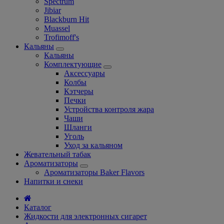
Spectrum
Jibiar
Blackburn Hit
Muassel
Trofimoff's
Кальяны
Кальяны
Комплектующие
Аксессуары
Колбы
Кэтчеры
Печки
Устройства контроля жара
Чаши
Шланги
Уголь
Уход за кальяном
Жевательный табак
Ароматизаторы
Ароматизаторы Baker Flavors
Напитки и снеки
Каталог
Жидкости для электронных сигарет