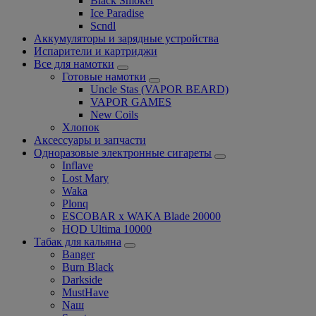
Black Smoker
Ice Paradise
Scndl
Аккумуляторы и зарядные устройства
Испарители и картриджи
Все для намотки
Готовые намотки
Uncle Stas (VAPOR BEARD)
VAPOR GAMES
New Coils
Хлопок
Аксессуары и запчасти
Одноразовые электронные сигареты
Inflave
Lost Mary
Waka
Plonq
ESCOBAR x WAKA Blade 20000
HQD Ultima 10000
Табак для кальяна
Banger
Burn Black
Darkside
MustHave
Nаш