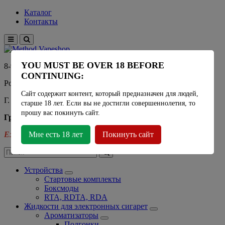
Каталог
Контакты
YOU MUST BE OVER 18 BEFORE
8-915-450-21-92
CONTINUING:
Розничный магазин Method Vapeshop
Сайт содержит контент, который предназначен для людей,
Г. Москва, улица Южнобутовская 36
старше 18 лет. Если вы не достигли совершеннолетия, то
прошу вас покинуть сайт.
График работы
Ежедневно
Мне есть 18 лет
- 11:00 - 21:00
Покинуть сайт
Устройства
Стартовые комплекты
Боксмоды
RTA, RDTA, RDA
Жидкости для электронных сигарет
Ароматизаторы
Подгонки