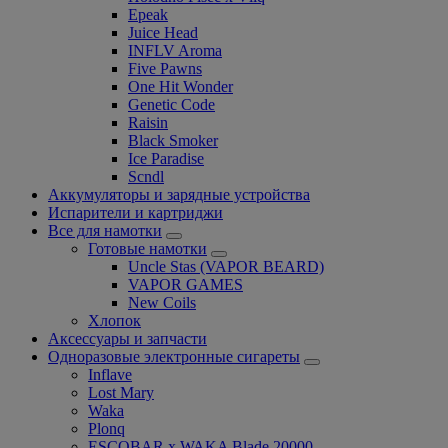
Epeak
Juice Head
INFLV Aroma
Five Pawns
One Hit Wonder
Genetic Code
Raisin
Black Smoker
Ice Paradise
Scndl
Аккумуляторы и зарядные устройства
Испарители и картриджи
Все для намотки
Готовые намотки
Uncle Stas (VAPOR BEARD)
VAPOR GAMES
New Coils
Хлопок
Аксессуары и запчасти
Одноразовые электронные сигареты
Inflave
Lost Mary
Waka
Plonq
ESCOBAR x WAKA Blade 20000