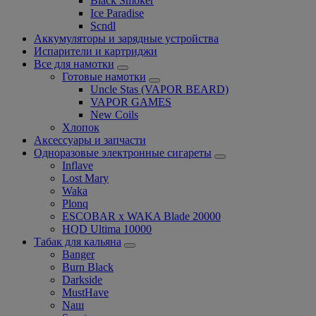
Black Smoker
Ice Paradise
Scndl
Аккумуляторы и зарядные устройства
Испарители и картриджи
Все для намотки
Готовые намотки
Uncle Stas (VAPOR BEARD)
VAPOR GAMES
New Coils
Хлопок
Аксессуары и запчасти
Одноразовые электронные сигареты
Inflave
Lost Mary
Waka
Plonq
ESCOBAR x WAKA Blade 20000
HQD Ultima 10000
Табак для кальяна
Banger
Burn Black
Darkside
MustHave
Nаш