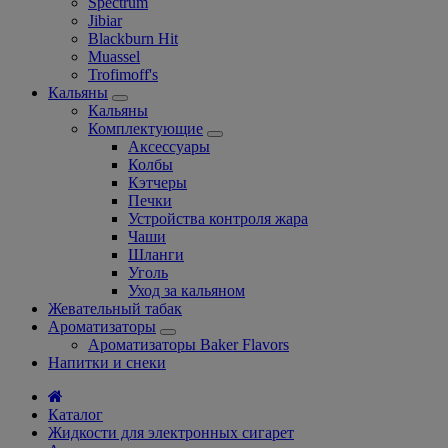
Spectrum
Jibiar
Blackburn Hit
Muassel
Trofimoff's
Кальяны
Кальяны
Комплектующие
Аксессуары
Колбы
Кэтчеры
Печки
Устройства контроля жара
Чаши
Шланги
Уголь
Уход за кальяном
Жевательный табак
Ароматизаторы
Ароматизаторы Baker Flavors
Напитки и снеки
Каталог
Жидкости для электронных сигарет