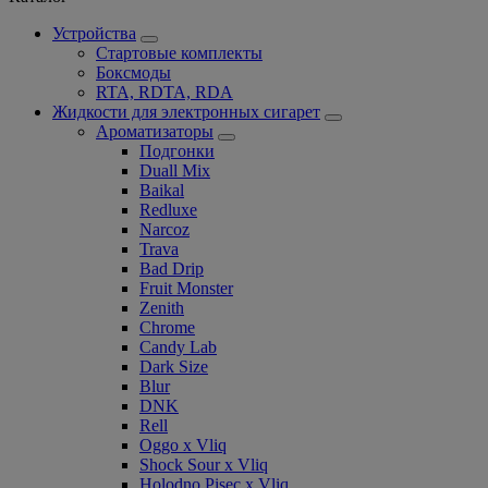
Устройства
Стартовые комплекты
Боксмоды
RTA, RDTA, RDA
Жидкости для электронных сигарет
Ароматизаторы
Подгонки
Duall Mix
Baikal
Redluxe
Narcoz
Trava
Bad Drip
Fruit Monster
Zenith
Chrome
Candy Lab
Dark Size
Blur
DNK
Rell
Oggo x Vliq
Shock Sour x Vliq
Holodno Pisec x Vliq