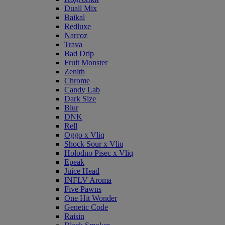
Duall Mix
Baikal
Redluxe
Narcoz
Trava
Bad Drip
Fruit Monster
Zenith
Chrome
Candy Lab
Dark Size
Blur
DNK
Rell
Oggo x Vliq
Shock Sour x Vliq
Holodno Pisec x Vliq
Epeak
Juice Head
INFLV Aroma
Five Pawns
One Hit Wonder
Genetic Code
Raisin