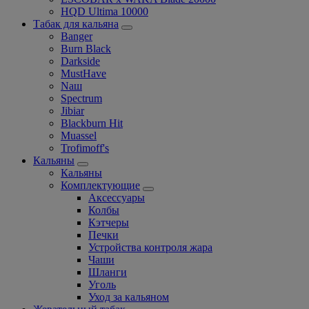
HQD Ultima 10000
Табак для кальяна
Banger
Burn Black
Darkside
MustHave
Nаш
Spectrum
Jibiar
Blackburn Hit
Muassel
Trofimoff's
Кальяны
Кальяны
Комплектующие
Аксессуары
Колбы
Кэтчеры
Печки
Устройства контроля жара
Чаши
Шланги
Уголь
Уход за кальяном