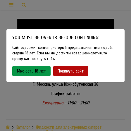
YOU MUST BE OVER 18 BEFORE CONTINUING:
Сайт содержит контент, который предназначен для людей,
старше 18 лет. Если вы не достигли совершеннолетия, то
прошу вас покинуть сайт.
8-915-450-21-92
Мне есть 18 лет
Покинуть сайт
Розничный магазин Method Vapeshop
Г. Москва, улица Южнобутовская 36
График работы
Ежедневно
- 11:00 - 21:00
Каталог
Жидкости для электронных сигарет