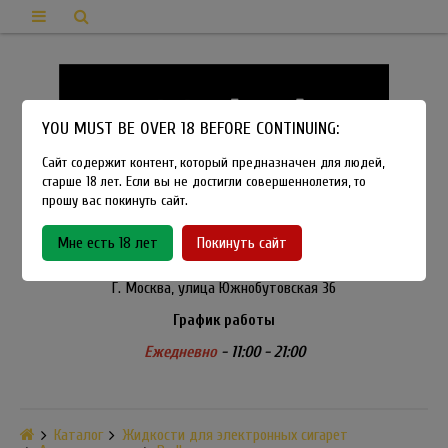
YOU MUST BE OVER 18 BEFORE CONTINUING:
Сайт содержит контент, который предназначен для людей,
старше 18 лет. Если вы не достигли совершеннолетия, то
прошу вас покинуть сайт.
8-915-450-21-92
Мне есть 18 лет
Покинуть сайт
Розничный магазин Method Vapeshop
Г. Москва, улица Южнобутовская 36
График работы
Ежедневно
- 11:00 - 21:00
Каталог
Жидкости для электронных сигарет