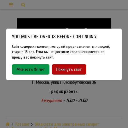
YOU MUST BE OVER 18 BEFORE CONTINUING:
Сайт содержит контент, который предназначен для людей,
старше 18 лет. Если вы не достигли совершеннолетия, то
прошу вас покинуть сайт.
8-915-450-21-92
Мне есть 18 лет
Покинуть сайт
Розничный магазин Method Vapeshop
Г. Москва, улица Южнобутовская 36
График работы
Ежедневно
- 11:00 - 21:00
Каталог
Жидкости для электронных сигарет