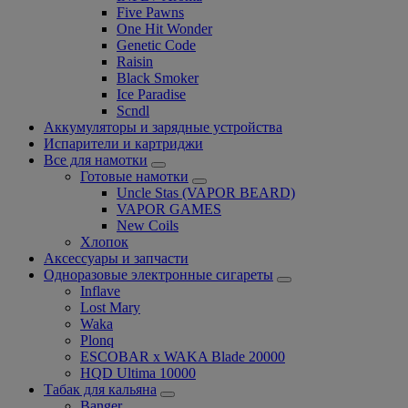
Five Pawns
One Hit Wonder
Genetic Code
Raisin
Black Smoker
Ice Paradise
Scndl
Аккумуляторы и зарядные устройства
Испарители и картриджи
Все для намотки
Готовые намотки
Uncle Stas (VAPOR BEARD)
VAPOR GAMES
New Coils
Хлопок
Аксессуары и запчасти
Одноразовые электронные сигареты
Inflave
Lost Mary
Waka
Plonq
ESCOBAR x WAKA Blade 20000
HQD Ultima 10000
Табак для кальяна
Banger