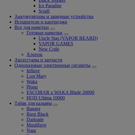
Black Smoker
Ice Paradise
Scndl
Аккумуляторы и зарядные устройства
Испарители и картриджи
Все для намотки
Готовые намотки
Uncle Stas (VAPOR BEARD)
VAPOR GAMES
New Coils
Хлопок
Аксессуары и запчасти
Одноразовые электронные сигареты
Inflave
Lost Mary
Waka
Plonq
ESCOBAR x WAKA Blade 20000
HQD Ultima 10000
Табак для кальяна
Banger
Burn Black
Darkside
MustHave
Nаш