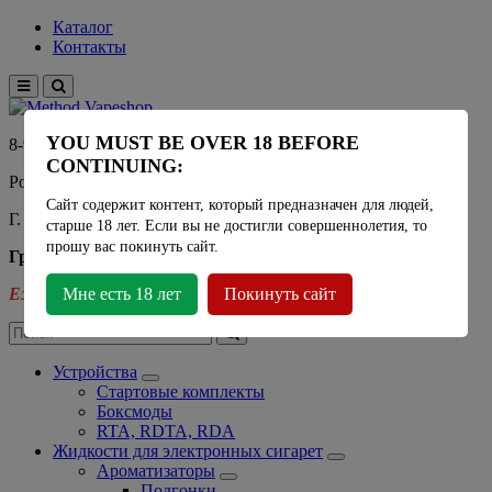
Каталог
Контакты
YOU MUST BE OVER 18 BEFORE
8-915-450-21-92
CONTINUING:
Розничный магазин Method Vapeshop
Сайт содержит контент, который предназначен для людей,
Г. Москва, улица Южнобутовская 36
старше 18 лет. Если вы не достигли совершеннолетия, то
прошу вас покинуть сайт.
График работы
Ежедневно
Мне есть 18 лет
- 11:00 - 21:00
Покинуть сайт
Устройства
Стартовые комплекты
Боксмоды
RTA, RDTA, RDA
Жидкости для электронных сигарет
Ароматизаторы
Подгонки