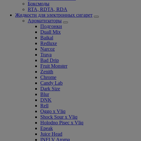
Боксмоды
RTA, RDTA, RDA
Жидкости для электронных сигарет
Ароматизаторы
Подгонки
Duall Mix
Baikal
Redluxe
Narcoz
Trava
Bad Drip
Fruit Monster
Zenith
Chrome
Candy Lab
Dark Size
Blur
DNK
Rell
Oggo x Vliq
Shock Sour x Vliq
Holodno Pisec x Vliq
Epeak
Juice Head
INFLV Aroma