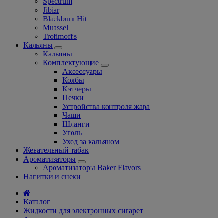
Spectrum
Jibiar
Blackburn Hit
Muassel
Trofimoff's
Кальяны
Кальяны
Комплектующие
Аксессуары
Колбы
Кэтчеры
Печки
Устройства контроля жара
Чаши
Шланги
Уголь
Уход за кальяном
Жевательный табак
Ароматизаторы
Ароматизаторы Baker Flavors
Напитки и снеки
Каталог
Жидкости для электронных сигарет