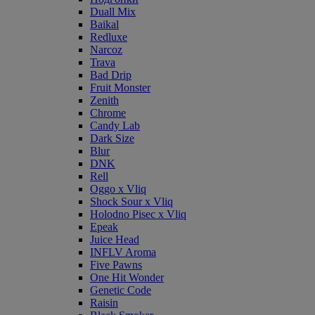
Duall Mix
Baikal
Redluxe
Narcoz
Trava
Bad Drip
Fruit Monster
Zenith
Chrome
Candy Lab
Dark Size
Blur
DNK
Rell
Oggo x Vliq
Shock Sour x Vliq
Holodno Pisec x Vliq
Epeak
Juice Head
INFLV Aroma
Five Pawns
One Hit Wonder
Genetic Code
Raisin