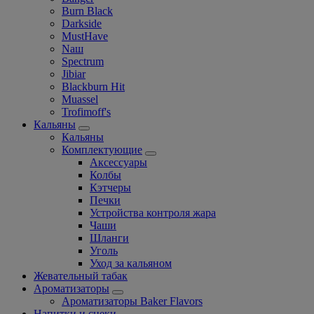
Burn Black
Darkside
MustHave
Nаш
Spectrum
Jibiar
Blackburn Hit
Muassel
Trofimoff's
Кальяны
Кальяны
Комплектующие
Аксессуары
Колбы
Кэтчеры
Печки
Устройства контроля жара
Чаши
Шланги
Уголь
Уход за кальяном
Жевательный табак
Ароматизаторы
Ароматизаторы Baker Flavors
Напитки и снеки