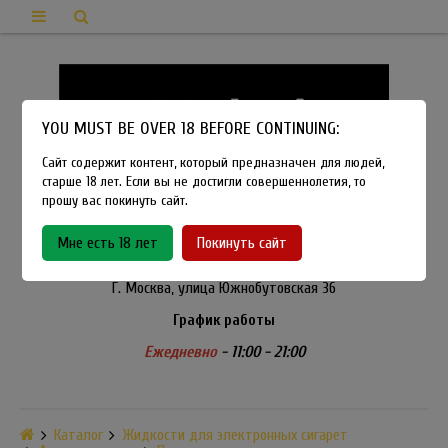
YOU MUST BE OVER 18 BEFORE CONTINUING:
Сайт содержит контент, который предназначен для людей,
старше 18 лет. Если вы не достигли совершеннолетия, то
прошу вас покинуть сайт.
8-915-450-21-92
Мне есть 18 лет
Покинуть сайт
Розничный магазин Method Vapeshop
Г. Москва, улица Южнобутовская 36
График работы
Ежедневно
- 11:00 - 21:00
Каталог
Жидкости для электронных сигарет