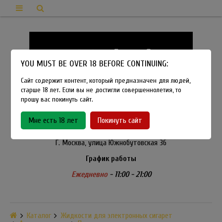
YOU MUST BE OVER 18 BEFORE CONTINUING:
Сайт содержит контент, который предназначен для людей,
старше 18 лет. Если вы не достигли совершеннолетия, то
прошу вас покинуть сайт.
8-915-450-21-92
Мне есть 18 лет
Покинуть сайт
Розничный магазин Method Vapeshop
Г. Москва, улица Южнобутовская 36
График работы
Ежедневно
- 11:00 - 21:00
Каталог
Жидкости для электронных сигарет