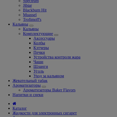
Spectrum
Jibiar
Blackburn Hit
Muassel
Trofimoff's
Кальяны
Кальяны
Комплектующие
Аксессуары
Колбы
Кэтчеры
Печки
Устройства контроля жара
Чаши
Шланги
Уголь
Уход за кальяном
Жевательный табак
Ароматизаторы
Ароматизаторы Baker Flavors
Напитки и снеки
Каталог
Жидкости для электронных сигарет