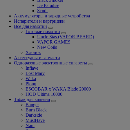
Black Smoker
Ice Paradise
Scndl
Аккумуляторы и зарядные устройства
Испарители и картриджи
Все для намотки
Готовые намотки
Uncle Stas (VAPOR BEARD)
VAPOR GAMES
New Coils
Хлопок
Аксессуары и запчасти
Одноразовые электронные сигареты
Inflave
Lost Mary
Waka
Plonq
ESCOBAR x WAKA Blade 20000
HQD Ultima 10000
Табак для кальяна
Banger
Burn Black
Darkside
MustHave
Nаш