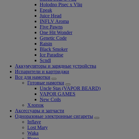
Holodno Pisec x Vliq
Epeak
Juice Head
INFLV Aroma
Five Pawns
One Hit Wonder
Genetic Code
Raisin
Black Smoker
Ice Paradise
Scndl
Аккумуляторы и зарядные устройства
Испарители и картриджи
Все для намотки
Готовые намотки
Uncle Stas (VAPOR BEARD)
VAPOR GAMES
New Coils
Хлопок
Аксессуары и запчасти
Одноразовые электронные сигареты
Inflave
Lost Mary
Waka
Plonq