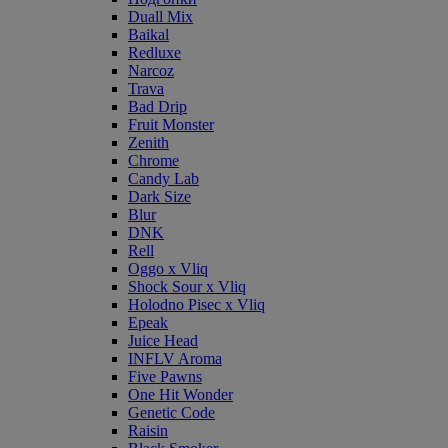
Duall Mix
Baikal
Redluxe
Narcoz
Trava
Bad Drip
Fruit Monster
Zenith
Chrome
Candy Lab
Dark Size
Blur
DNK
Rell
Oggo x Vliq
Shock Sour x Vliq
Holodno Pisec x Vliq
Epeak
Juice Head
INFLV Aroma
Five Pawns
One Hit Wonder
Genetic Code
Raisin