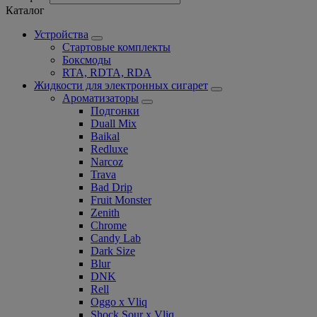
Каталог
Устройства
Стартовые комплекты
Боксмоды
RTA, RDTA, RDA
Жидкости для электронных сигарет
Ароматизаторы
Подгонки
Duall Mix
Baikal
Redluxe
Narcoz
Trava
Bad Drip
Fruit Monster
Zenith
Chrome
Candy Lab
Dark Size
Blur
DNK
Rell
Oggo x Vliq
Shock Sour x Vliq