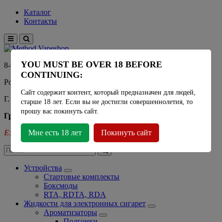
Каталог
Контакты
YOU MUST BE OVER 18 BEFORE
8-915-450-21-92
CONTINUING:
Розничный магазин Method Vapeshop
Сайт содержит контент, который предназначен для людей,
Г. Москва, улица Южнобутовская 36
старше 18 лет. Если вы не достигли совершеннолетия, то
прошу вас покинуть сайт.
График работы
Ежедневно
Мне есть 18 лет
- 11:00 - 21:00
Покинуть сайт
Устройства
Стартовые комплекты
Боксмоды
RTA, RDTA, RDA
Жидкости для электронных сигарет
Ароматизаторы
Подгонки