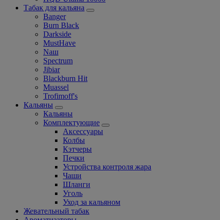
Табак для кальяна
Banger
Burn Black
Darkside
MustHave
Nаш
Spectrum
Jibiar
Blackburn Hit
Muassel
Trofimoff's
Кальяны
Кальяны
Комплектующие
Аксессуары
Колбы
Кэтчеры
Печки
Устройства контроля жара
Чаши
Шланги
Уголь
Уход за кальяном
Жевательный табак
Ароматизаторы