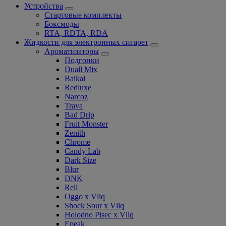
Устройства
Стартовые комплекты
Боксмоды
RTA, RDTA, RDA
Жидкости для электронных сигарет
Ароматизаторы
Подгонки
Duall Mix
Baikal
Redluxe
Narcoz
Trava
Bad Drip
Fruit Monster
Zenith
Chrome
Candy Lab
Dark Size
Blur
DNK
Rell
Oggo x Vliq
Shock Sour x Vliq
Holodno Pisec x Vliq
Epeak