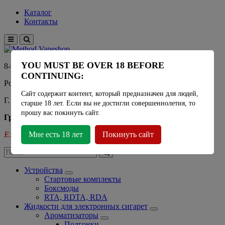
Каталог
Контакты
YOU MUST BE OVER 18 BEFORE
8-915-450-21-92
CONTINUING:
Розничный магазин Method Vapeshop
Сайт содержит контент, который предназначен для людей,
Г. Москва, улица Южнобутовская 36
старше 18 лет. Если вы не достигли совершеннолетия, то
прошу вас покинуть сайт.
График работы
Ежедневно
Мне есть 18 лет
- 11:00 - 21:00
Покинуть сайт
Устройства
Стартовые комплекты
Боксмоды
RTA, RDTA, RDA
Жидкости для электронных сигарет
Ароматизаторы
Подгонки