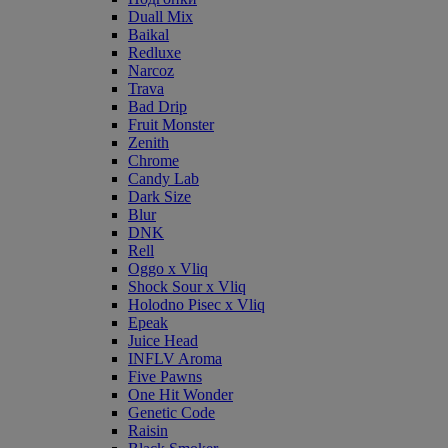
Duall Mix
Baikal
Redluxe
Narcoz
Trava
Bad Drip
Fruit Monster
Zenith
Chrome
Candy Lab
Dark Size
Blur
DNK
Rell
Oggo x Vliq
Shock Sour x Vliq
Holodno Pisec x Vliq
Epeak
Juice Head
INFLV Aroma
Five Pawns
One Hit Wonder
Genetic Code
Raisin