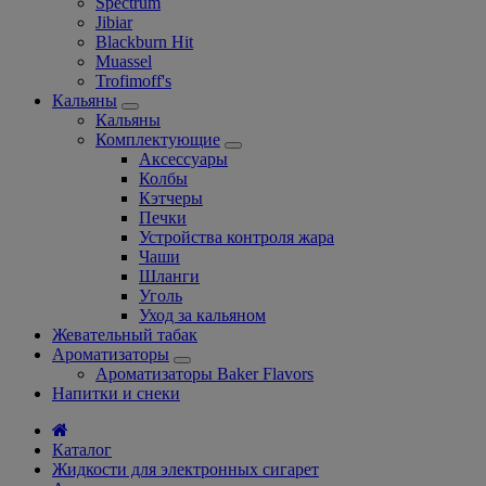
Spectrum
Jibiar
Blackburn Hit
Muassel
Trofimoff's
Кальяны
Кальяны
Комплектующие
Аксессуары
Колбы
Кэтчеры
Печки
Устройства контроля жара
Чаши
Шланги
Уголь
Уход за кальяном
Жевательный табак
Ароматизаторы
Ароматизаторы Baker Flavors
Напитки и снеки
Каталог
Жидкости для электронных сигарет