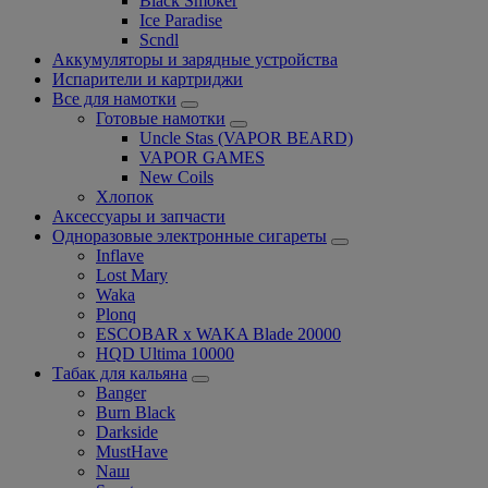
Black Smoker
Ice Paradise
Scndl
Аккумуляторы и зарядные устройства
Испарители и картриджи
Все для намотки
Готовые намотки
Uncle Stas (VAPOR BEARD)
VAPOR GAMES
New Coils
Хлопок
Аксессуары и запчасти
Одноразовые электронные сигареты
Inflave
Lost Mary
Waka
Plonq
ESCOBAR x WAKA Blade 20000
HQD Ultima 10000
Табак для кальяна
Banger
Burn Black
Darkside
MustHave
Nаш