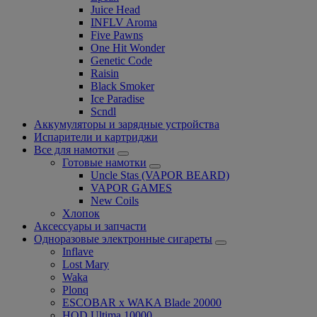
Juice Head
INFLV Aroma
Five Pawns
One Hit Wonder
Genetic Code
Raisin
Black Smoker
Ice Paradise
Scndl
Аккумуляторы и зарядные устройства
Испарители и картриджи
Все для намотки
Готовые намотки
Uncle Stas (VAPOR BEARD)
VAPOR GAMES
New Coils
Хлопок
Аксессуары и запчасти
Одноразовые электронные сигареты
Inflave
Lost Mary
Waka
Plonq
ESCOBAR x WAKA Blade 20000
HQD Ultima 10000