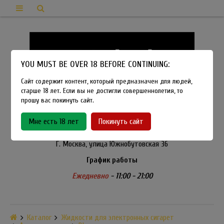
YOU MUST BE OVER 18 BEFORE CONTINUING:
Сайт содержит контент, который предназначен для людей,
старше 18 лет. Если вы не достигли совершеннолетия, то
прошу вас покинуть сайт.
8-915-450-21-92
Мне есть 18 лет
Покинуть сайт
Розничный магазин Method Vapeshop
Г. Москва, улица Южнобутовская 36
График работы
Ежедневно
- 11:00 - 21:00
Каталог
Жидкости для электронных сигарет