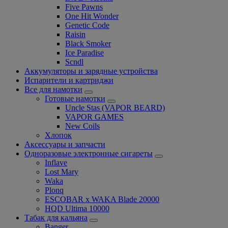
Five Pawns
One Hit Wonder
Genetic Code
Raisin
Black Smoker
Ice Paradise
Scndl
Аккумуляторы и зарядные устройства
Испарители и картриджи
Все для намотки
Готовые намотки
Uncle Stas (VAPOR BEARD)
VAPOR GAMES
New Coils
Хлопок
Аксессуары и запчасти
Одноразовые электронные сигареты
Inflave
Lost Mary
Waka
Plonq
ESCOBAR x WAKA Blade 20000
HQD Ultima 10000
Табак для кальяна
Banger