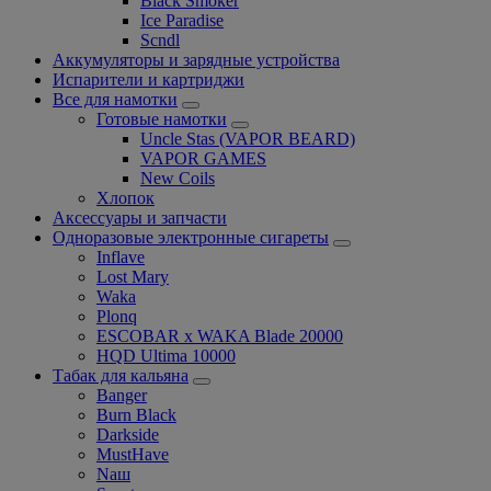
Black Smoker
Ice Paradise
Scndl
Аккумуляторы и зарядные устройства
Испарители и картриджи
Все для намотки
Готовые намотки
Uncle Stas (VAPOR BEARD)
VAPOR GAMES
New Coils
Хлопок
Аксессуары и запчасти
Одноразовые электронные сигареты
Inflave
Lost Mary
Waka
Plonq
ESCOBAR x WAKA Blade 20000
HQD Ultima 10000
Табак для кальяна
Banger
Burn Black
Darkside
MustHave
Nаш