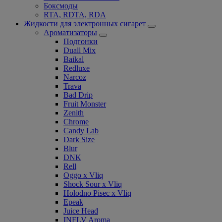
Боксмоды
RTA, RDTA, RDA
Жидкости для электронных сигарет
Ароматизаторы
Подгонки
Duall Mix
Baikal
Redluxe
Narcoz
Trava
Bad Drip
Fruit Monster
Zenith
Chrome
Candy Lab
Dark Size
Blur
DNK
Rell
Oggo x Vliq
Shock Sour x Vliq
Holodno Pisec x Vliq
Epeak
Juice Head
INFLV Aroma