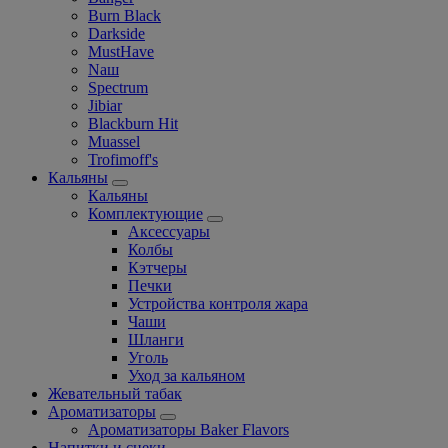
Burn Black
Darkside
MustHave
Nаш
Spectrum
Jibiar
Blackburn Hit
Muassel
Trofimoff's
Кальяны
Кальяны
Комплектующие
Аксессуары
Колбы
Кэтчеры
Печки
Устройства контроля жара
Чаши
Шланги
Уголь
Уход за кальяном
Жевательный табак
Ароматизаторы
Ароматизаторы Baker Flavors
Напитки и снеки