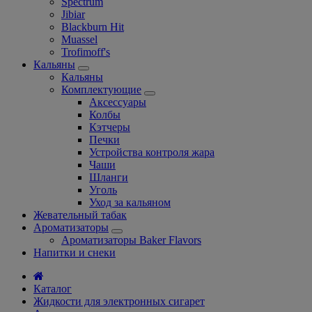
Spectrum
Jibiar
Blackburn Hit
Muassel
Trofimoff's
Кальяны
Кальяны
Комплектующие
Аксессуары
Колбы
Кэтчеры
Печки
Устройства контроля жара
Чаши
Шланги
Уголь
Уход за кальяном
Жевательный табак
Ароматизаторы
Ароматизаторы Baker Flavors
Напитки и снеки
Каталог
Жидкости для электронных сигарет