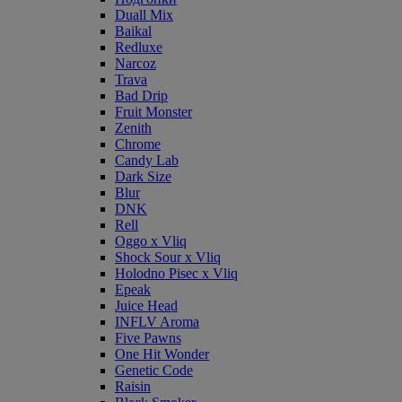
Duall Mix
Baikal
Redluxe
Narcoz
Trava
Bad Drip
Fruit Monster
Zenith
Chrome
Candy Lab
Dark Size
Blur
DNK
Rell
Oggo x Vliq
Shock Sour x Vliq
Holodno Pisec x Vliq
Epeak
Juice Head
INFLV Aroma
Five Pawns
One Hit Wonder
Genetic Code
Raisin