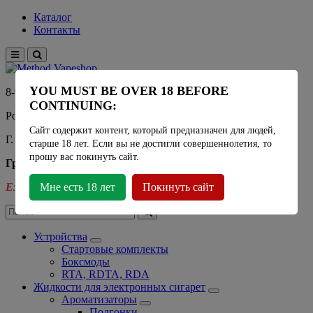
Каталог
Контакты
YOU MUST BE OVER 18 BEFORE
8-915-450-21-92
CONTINUING:
Розничный магазин Method Vapeshop
Сайт содержит контент, который предназначен для людей,
Г. Москва, улица Южнобутовская 36
старше 18 лет. Если вы не достигли совершеннолетия, то
прошу вас покинуть сайт.
График работы
Ежедневно
Мне есть 18 лет
- 11:00 - 21:00
Покинуть сайт
Устройства
Стартовые комплекты
Боксмоды
RTA, RDTA, RDA
Жидкости для электронных сигарет
Ароматизаторы
Подгонки