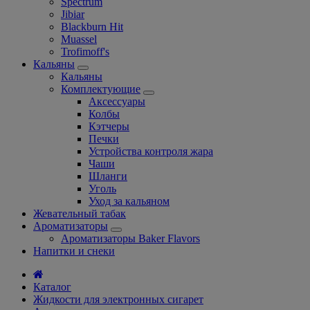
Spectrum
Jibiar
Blackburn Hit
Muassel
Trofimoff's
Кальяны
Кальяны
Комплектующие
Аксессуары
Колбы
Кэтчеры
Печки
Устройства контроля жара
Чаши
Шланги
Уголь
Уход за кальяном
Жевательный табак
Ароматизаторы
Ароматизаторы Baker Flavors
Напитки и снеки
Каталог
Жидкости для электронных сигарет