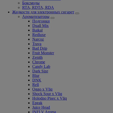
Боксмоды
RTA, RDTA, RDA
Жидкости для электронных сигарет
Ароматизаторы
Подгонки
Duall Mix
Baikal
Redluxe
Narcoz
Trava
Bad Drip
Fruit Monster
Zenith
Chrome
Candy Lab
Dark Size
Blur
DNK
Rell
Oggo x Vliq
Shock Sour x Vliq
Holodno Pisec x Vliq
Epeak
Juice Head
INFLV Aroma