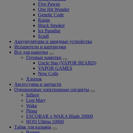
Five Pawns
One Hit Wonder
Genetic Code
Raisin
Black Smoker
Ice Paradise
Scndl
Аккумуляторы и зарядные устройства
Испарители и картриджи
Все для намотки
Готовые намотки
Uncle Stas (VAPOR BEARD)
VAPOR GAMES
New Coils
Хлопок
Аксессуары и запчасти
Одноразовые электронные сигареты
Inflave
Lost Mary
Waka
Plonq
ESCOBAR x WAKA Blade 20000
HQD Ultima 10000
Табак для кальяна
Banger