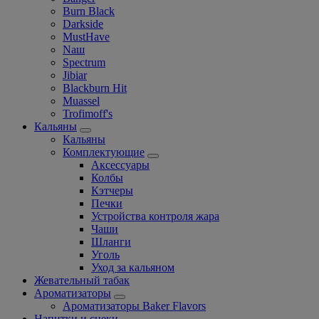
Burn Black
Darkside
MustHave
Nаш
Spectrum
Jibiar
Blackburn Hit
Muassel
Trofimoff's
Кальяны
Кальяны
Комплектующие
Аксессуары
Колбы
Кэтчеры
Печки
Устройства контроля жара
Чаши
Шланги
Уголь
Уход за кальяном
Жевательный табак
Ароматизаторы
Ароматизаторы Baker Flavors
Напитки и снеки