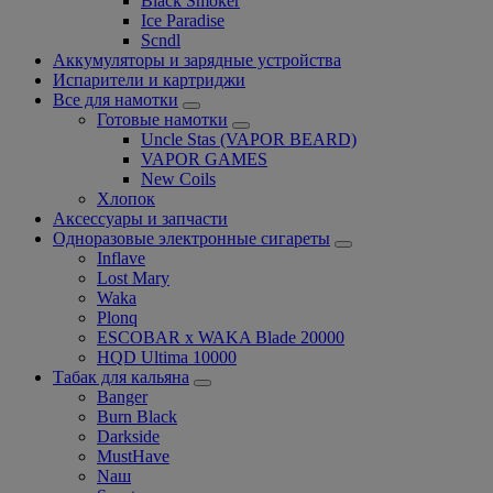
Black Smoker
Ice Paradise
Scndl
Аккумуляторы и зарядные устройства
Испарители и картриджи
Все для намотки
Готовые намотки
Uncle Stas (VAPOR BEARD)
VAPOR GAMES
New Coils
Хлопок
Аксессуары и запчасти
Одноразовые электронные сигареты
Inflave
Lost Mary
Waka
Plonq
ESCOBAR x WAKA Blade 20000
HQD Ultima 10000
Табак для кальяна
Banger
Burn Black
Darkside
MustHave
Nаш