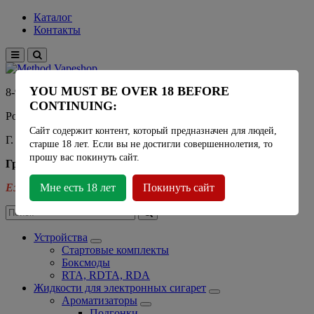
Каталог
Контакты
YOU MUST BE OVER 18 BEFORE
8-915-450-21-92
CONTINUING:
Розничный магазин Method Vapeshop
Сайт содержит контент, который предназначен для людей,
Г. Москва, улица Южнобутовская 36
старше 18 лет. Если вы не достигли совершеннолетия, то
прошу вас покинуть сайт.
График работы
Ежедневно
Мне есть 18 лет
- 11:00 - 21:00
Покинуть сайт
Устройства
Стартовые комплекты
Боксмоды
RTA, RDTA, RDA
Жидкости для электронных сигарет
Ароматизаторы
Подгонки