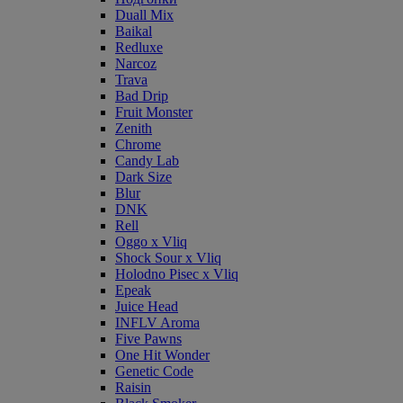
Duall Mix
Baikal
Redluxe
Narcoz
Trava
Bad Drip
Fruit Monster
Zenith
Chrome
Candy Lab
Dark Size
Blur
DNK
Rell
Oggo x Vliq
Shock Sour x Vliq
Holodno Pisec x Vliq
Epeak
Juice Head
INFLV Aroma
Five Pawns
One Hit Wonder
Genetic Code
Raisin