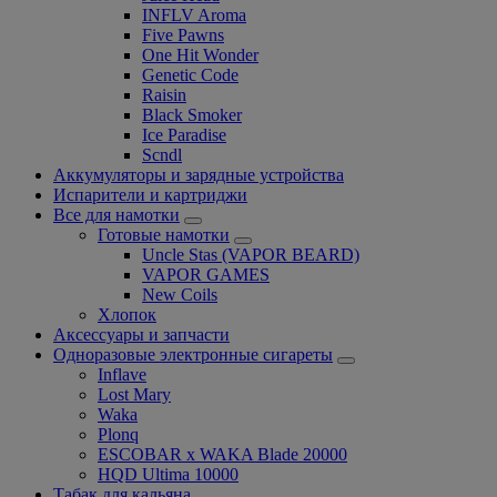
INFLV Aroma
Five Pawns
One Hit Wonder
Genetic Code
Raisin
Black Smoker
Ice Paradise
Scndl
Аккумуляторы и зарядные устройства
Испарители и картриджи
Все для намотки
Готовые намотки
Uncle Stas (VAPOR BEARD)
VAPOR GAMES
New Coils
Хлопок
Аксессуары и запчасти
Одноразовые электронные сигареты
Inflave
Lost Mary
Waka
Plonq
ESCOBAR x WAKA Blade 20000
HQD Ultima 10000
Табак для кальяна