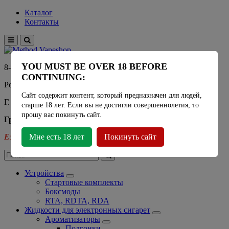
Каталог
Контакты
YOU MUST BE OVER 18 BEFORE
8-915-450-21-92
CONTINUING:
Розничный магазин Method Vapeshop
Сайт содержит контент, который предназначен для людей,
Г. Москва, улица Южнобутовская 36
старше 18 лет. Если вы не достигли совершеннолетия, то
прошу вас покинуть сайт.
График работы
Ежедневно
Мне есть 18 лет
- 11:00 - 21:00
Покинуть сайт
Устройства
Стартовые комплекты
Боксмоды
RTA, RDTA, RDA
Жидкости для электронных сигарет
Ароматизаторы
Подгонки