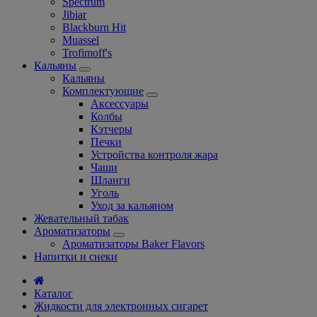
Spectrum
Jibiar
Blackburn Hit
Muassel
Trofimoff's
Кальяны
Кальяны
Комплектующие
Аксессуары
Колбы
Кэтчеры
Печки
Устройства контроля жара
Чаши
Шланги
Уголь
Уход за кальяном
Жевательный табак
Ароматизаторы
Ароматизаторы Baker Flavors
Напитки и снеки
Каталог
Жидкости для электронных сигарет