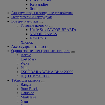
Black Smoker
Ice Paradise
Scndl
Аккумуляторы и зарядные устройства
Испарители и картриджи
Все для намотки
Готовые намотки
Uncle Stas (VAPOR BEARD)
VAPOR GAMES
New Coils
Хлопок
Аксессуары и запчасти
Одноразовые электронные сигареты
Inflave
Lost Mary
Waka
Plonq
ESCOBAR x WAKA Blade 20000
HQD Ultima 10000
Табак для кальяна
Banger
Burn Black
Darkside
MustHave
Nаш