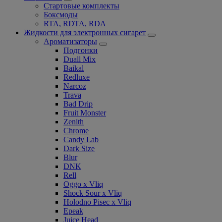
Стартовые комплекты
Боксмоды
RTA, RDTA, RDA
Жидкости для электронных сигарет
Ароматизаторы
Подгонки
Duall Mix
Baikal
Redluxe
Narcoz
Trava
Bad Drip
Fruit Monster
Zenith
Chrome
Candy Lab
Dark Size
Blur
DNK
Rell
Oggo x Vliq
Shock Sour x Vliq
Holodno Pisec x Vliq
Epeak
Juice Head