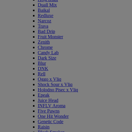
Duall Mix
Baikal
Redluxe
Narcoz
Trava
Bad Drip
Fruit Monster
Zenith
Chrome
Candy Lab
Dark Size
Blur
DNK
Rell
Oggo x Vliq
Shock Sour x Vliq
Holodno Pisec x Vliq
Epeak
Juice Head
INFLV Aroma
Five Pawns
One Hit Wonder
Genetic Code
Raisin