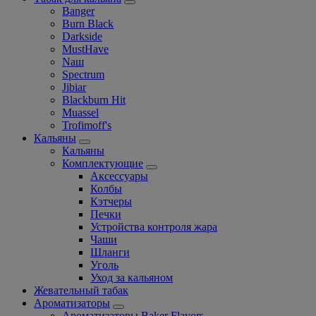
Banger
Burn Black
Darkside
MustHave
Nаш
Spectrum
Jibiar
Blackburn Hit
Muassel
Trofimoff's
Кальяны
Кальяны
Комплектующие
Аксессуары
Колбы
Кэтчеры
Печки
Устройства контроля жара
Чаши
Шланги
Уголь
Уход за кальяном
Жевательный табак
Ароматизаторы
Ароматизаторы Baker Flavors