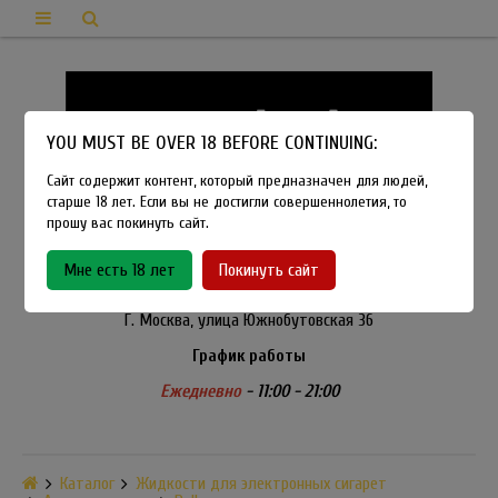
YOU MUST BE OVER 18 BEFORE CONTINUING:
Сайт содержит контент, который предназначен для людей,
старше 18 лет. Если вы не достигли совершеннолетия, то
прошу вас покинуть сайт.
8-915-450-21-92
Мне есть 18 лет
Покинуть сайт
Розничный магазин Method Vapeshop
Г. Москва, улица Южнобутовская 36
График работы
Ежедневно
- 11:00 - 21:00
Каталог
Жидкости для электронных сигарет