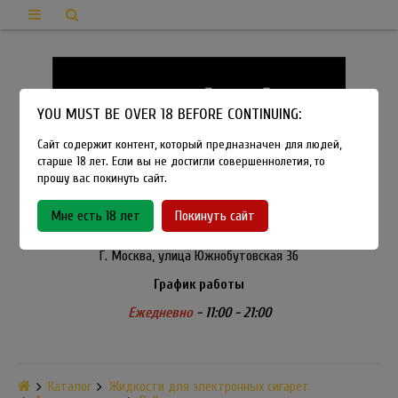
YOU MUST BE OVER 18 BEFORE CONTINUING:
Сайт содержит контент, который предназначен для людей,
старше 18 лет. Если вы не достигли совершеннолетия, то
прошу вас покинуть сайт.
8-915-450-21-92
Мне есть 18 лет
Покинуть сайт
Розничный магазин Method Vapeshop
Г. Москва, улица Южнобутовская 36
График работы
Ежедневно
- 11:00 - 21:00
Каталог
Жидкости для электронных сигарет