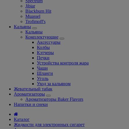
Spectrum
Jibiar
Blackburn Hit
Muassel
Trofimoff's
Кальяны
Кальяны
Комплектующие
Аксессуары
Колбы
Кэтчеры
Печки
Устройства контроля жара
Чаши
Шланги
Уголь
Уход за кальяном
Жевательный табак
Ароматизаторы
Ароматизаторы Baker Flavors
Напитки и снеки
Каталог
Жидкости для электронных сигарет