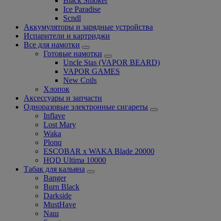
Black Smoker
Ice Paradise
Scndl
Аккумуляторы и зарядные устройства
Испарители и картриджи
Все для намотки
Готовые намотки
Uncle Stas (VAPOR BEARD)
VAPOR GAMES
New Coils
Хлопок
Аксессуары и запчасти
Одноразовые электронные сигареты
Inflave
Lost Mary
Waka
Plonq
ESCOBAR x WAKA Blade 20000
HQD Ultima 10000
Табак для кальяна
Banger
Burn Black
Darkside
MustHave
Nаш