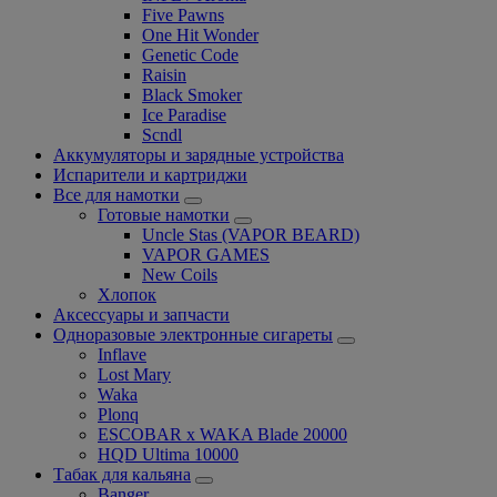
Five Pawns
One Hit Wonder
Genetic Code
Raisin
Black Smoker
Ice Paradise
Scndl
Аккумуляторы и зарядные устройства
Испарители и картриджи
Все для намотки
Готовые намотки
Uncle Stas (VAPOR BEARD)
VAPOR GAMES
New Coils
Хлопок
Аксессуары и запчасти
Одноразовые электронные сигареты
Inflave
Lost Mary
Waka
Plonq
ESCOBAR x WAKA Blade 20000
HQD Ultima 10000
Табак для кальяна
Banger