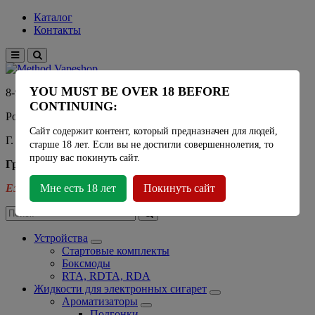
Каталог
Контакты
YOU MUST BE OVER 18 BEFORE
8-915-450-21-92
CONTINUING:
Розничный магазин Method Vapeshop
Сайт содержит контент, который предназначен для людей,
Г. Москва, улица Южнобутовская 36
старше 18 лет. Если вы не достигли совершеннолетия, то
прошу вас покинуть сайт.
График работы
Ежедневно
Мне есть 18 лет
- 11:00 - 21:00
Покинуть сайт
Устройства
Стартовые комплекты
Боксмоды
RTA, RDTA, RDA
Жидкости для электронных сигарет
Ароматизаторы
Подгонки