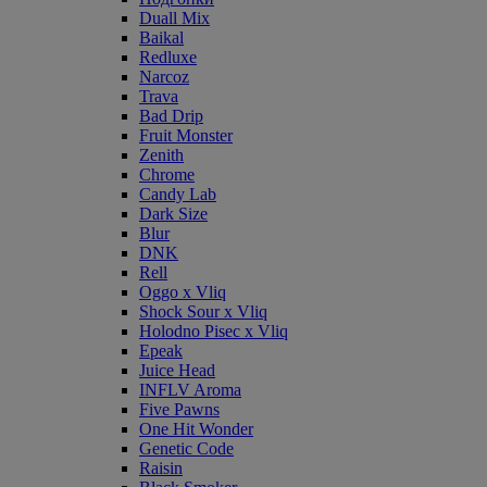
Duall Mix
Baikal
Redluxe
Narcoz
Trava
Bad Drip
Fruit Monster
Zenith
Chrome
Candy Lab
Dark Size
Blur
DNK
Rell
Oggo x Vliq
Shock Sour x Vliq
Holodno Pisec x Vliq
Epeak
Juice Head
INFLV Aroma
Five Pawns
One Hit Wonder
Genetic Code
Raisin