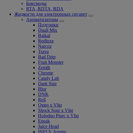
Боксмоды
RTA, RDTA, RDA
Жидкости для электронных сигарет
Ароматизаторы
Подгонки
Duall Mix
Baikal
Redluxe
Narcoz
Trava
Bad Drip
Fruit Monster
Zenith
Chrome
Candy Lab
Dark Size
Blur
DNK
Rell
Oggo x Vliq
Shock Sour x Vliq
Holodno Pisec x Vliq
Epeak
Juice Head
INFLV Aroma