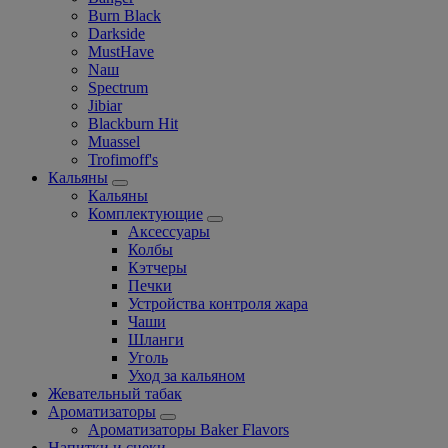
Burn Black
Darkside
MustHave
Nаш
Spectrum
Jibiar
Blackburn Hit
Muassel
Trofimoff's
Кальяны
Кальяны
Комплектующие
Аксессуары
Колбы
Кэтчеры
Печки
Устройства контроля жара
Чаши
Шланги
Уголь
Уход за кальяном
Жевательный табак
Ароматизаторы
Ароматизаторы Baker Flavors
Напитки и снеки