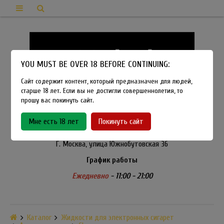
YOU MUST BE OVER 18 BEFORE CONTINUING:
Сайт содержит контент, который предназначен для людей,
старше 18 лет. Если вы не достигли совершеннолетия, то
прошу вас покинуть сайт.
8-915-450-21-92
Мне есть 18 лет
Покинуть сайт
Розничный магазин Method Vapeshop
Г. Москва, улица Южнобутовская 36
График работы
Ежедневно
- 11:00 - 21:00
Каталог
Жидкости для электронных сигарет