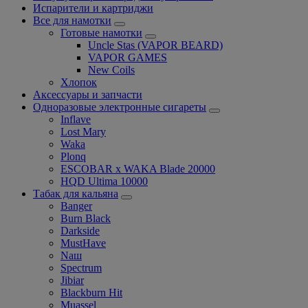
Испарители и картриджи
Все для намотки
Готовые намотки
Uncle Stas (VAPOR BEARD)
VAPOR GAMES
New Coils
Хлопок
Аксессуары и запчасти
Одноразовые электронные сигареты
Inflave
Lost Mary
Waka
Plonq
ESCOBAR x WAKA Blade 20000
HQD Ultima 10000
Табак для кальяна
Banger
Burn Black
Darkside
MustHave
Nаш
Spectrum
Jibiar
Blackburn Hit
Muassel