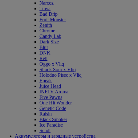
Narcoz
Trava
Bad Drip
Fruit Monster
Zenith
Chrome
Candy Lab
Dark Size
Blur
DNK
Rell
Oggo x Vliq
Shock Sour x Vliq
Holodno Pisec x Vliq
Epeak
Juice Head
INFLV Aroma
Five Pawns
One Hit Wonder
Genetic Code
Raisin
Black Smoker
Ice Paradise
Scndl
Аккумуляторы и зарядные устройства