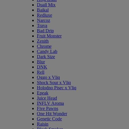
Duall Mix
Baikal
Redluxe
Narcoz
Trava
Bad Drip
Fruit Monster
Zenith
Chrome
Candy Lab
Dark Size
Blur
DNK
Rell
Oggo x Vliq
Shock Sour x Vliq
Holodno Pisec x Vliq
Epeak
Juice Head
INFLV Aroma
Five Pawns
One Hit Wonder
Genetic Code
Raisin