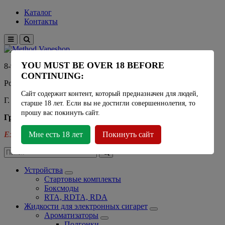
Каталог
Контакты
YOU MUST BE OVER 18 BEFORE
8-915-450-21-92
CONTINUING:
Розничный магазин Method Vapeshop
Сайт содержит контент, который предназначен для людей,
Г. Москва, улица Южнобутовская 36
старше 18 лет. Если вы не достигли совершеннолетия, то
прошу вас покинуть сайт.
График работы
Ежедневно
Мне есть 18 лет
- 11:00 - 21:00
Покинуть сайт
Устройства
Стартовые комплекты
Боксмоды
RTA, RDTA, RDA
Жидкости для электронных сигарет
Ароматизаторы
Подгонки