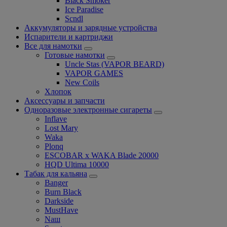
Black Smoker
Ice Paradise
Scndl
Аккумуляторы и зарядные устройства
Испарители и картриджи
Все для намотки
Готовые намотки
Uncle Stas (VAPOR BEARD)
VAPOR GAMES
New Coils
Хлопок
Аксессуары и запчасти
Одноразовые электронные сигареты
Inflave
Lost Mary
Waka
Plonq
ESCOBAR x WAKA Blade 20000
HQD Ultima 10000
Табак для кальяна
Banger
Burn Black
Darkside
MustHave
Nаш