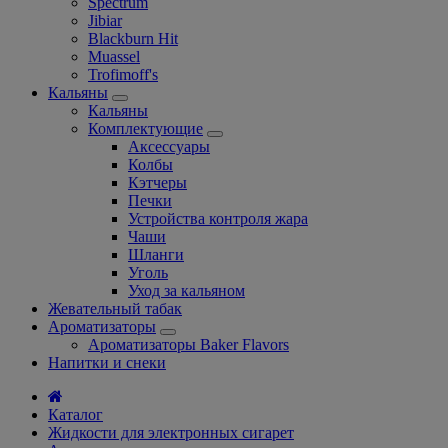
Spectrum
Jibiar
Blackburn Hit
Muassel
Trofimoff's
Кальяны
Кальяны
Комплектующие
Аксессуары
Колбы
Кэтчеры
Печки
Устройства контроля жара
Чаши
Шланги
Уголь
Уход за кальяном
Жевательный табак
Ароматизаторы
Ароматизаторы Baker Flavors
Напитки и снеки
Каталог
Жидкости для электронных сигарет