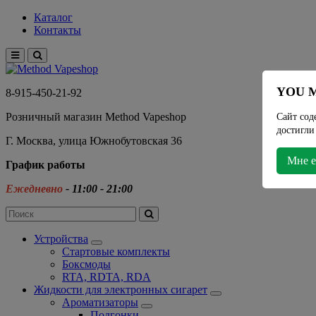
Каталог
Контакты
YOU M
8-915-450-21-92
Розничный магазин Method Vapeshop
Сайт сод
достигли
Г. Москва, улица Южнобутовская 36
Мне е
График работы
Ежедневно
- 11:00 - 21:00
Устройства
Стартовые комплекты
Боксмоды
RTA, RDTA, RDA
Жидкости для электронных сигарет
Ароматизаторы
Подгонки