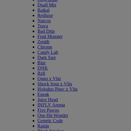
Duall Mix
Baikal
Redluxe
Narcoz
Trava
Bad Drip
Fruit Monster
Zenith
Chrome
Candy Lab
Dark Size
Blur
DNK
Rell
Oggo x Vliq
Shock Sour x Vliq
Holodno Pisec x Vliq
Epeak
Juice Head
INFLV Aroma
Five Pawns
One Hit Wonder
Genetic Code
Raisin