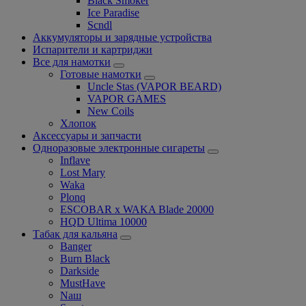
Black Smoker
Ice Paradise
Scndl
Аккумуляторы и зарядные устройства
Испарители и картриджи
Все для намотки
Готовые намотки
Uncle Stas (VAPOR BEARD)
VAPOR GAMES
New Coils
Хлопок
Аксессуары и запчасти
Одноразовые электронные сигареты
Inflave
Lost Mary
Waka
Plonq
ESCOBAR x WAKA Blade 20000
HQD Ultima 10000
Табак для кальяна
Banger
Burn Black
Darkside
MustHave
Nаш